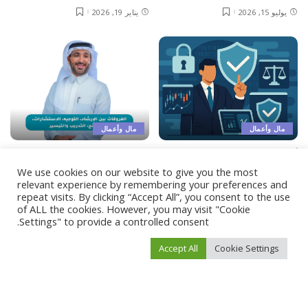
يوليو 15, 2026
يناير 19, 2026
مال وأعمال
مال وأعمال
أهم معايير الأمان والشفافية
الفروقات بين الإرشاد، التوجيه،
في منصات التداول الحديثة
الاستشارات، الكوتشنج،
We use cookies on our website to give you the most
relevant experience by remembering your preferences and
التدريب والتيسير
نوفمبر 12, 2025
repeat visits. By clicking “Accept All”, you consent to the use
أكتوبر 25, 2025
of ALL the cookies. However, you may visit "Cookie
Settings" to provide a controlled consent.
Load More
Accept All
Cookie Settings
فيفو نيوز
>
Blog
>
أخبار السعودية
>
“أرامكو” السعودية توافق على شراء 100% من إسماكس للتوزيع في تشيلي