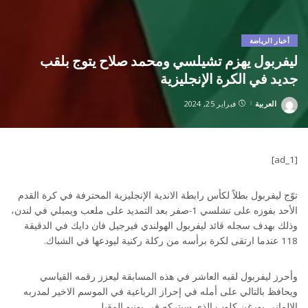
أخبار الرياضة
ليفربول يهزم تشيلسي ومحمد صلاح يتوج بلقب
جديد في الكرة الإنجليزية
العربية
فبراير 25, 2024
Posted
by
[ad_1]
توّج ليفربول بطلاً لكأس رابطة الاندية الإنجليزية المحترفة في كرة القدم
الأحد بفوزه على تشلسي 1-صفر بعد التمديد على ملعب ويمبلي في لندن،
وذلك بهدف سجله قائد ليفربول الهولندي فيرجيل فان دايك في الدقيقة
118 عندما ارتقى لكرة برأسه من ركلة ركنية ليودعها في الشباك.
وأحرز ليفربول لقبه العاشر في هذه المسابقة ليعزز رقمه القياسي
ويحافظ بالتالي على أمله في إحراز الرباعية في الموسم الاخير لمدربه
الالماني يورغن كلوب الذي سيتركه في يونيو المقبل.