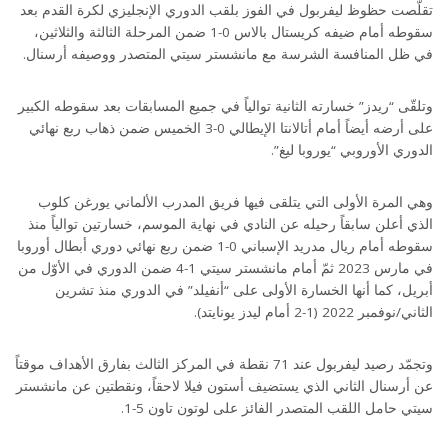
تقلّصت حظوظ ليفربول في الفوز بلقب الدوري الإنجليزي لكرة القدم بعد
سقوطه أمام ضيفه كريستال بالاس 0-1 ضمن المرحلة الثالثة والثلاثين،
في ظل المنافسة الشرسة مع مانشستر سيتي المتصدر ووصيفه أرسنال.
وتلقّى “ريدز” خسارته الثانية توالياً في جميع المسابقات بعد سقوطه الكبير
على أرضه أيضاً أمام أتالانتا الإيطالي 0-3 الخميس ضمن ذهاب ربع نهائي
الدوري الأوروبي “يوروبا ليغ”.
وهي المرة الأولى التي يتلقى فيها فريق المدرب الألماني يورغن كلوب
الذي أعلن سابقاً رحيله عن النادي في نهاية الموسم، خسارتين توالياً منذ
سقوطه أمام ريال مدريد الإسباني 0-1 ضمن ربع نهائي دوري أبطال أوروبا
في مارس 2023 ثمّ أمام مانشستر سيتي 1-4 ضمن الدوري في الأوّل من
أبريل، كما أنها الخسارة الأولى على “أنفيلد” في الدوري منذ تشرين
الثاني/نوفمبر 2022 (1-2 أمام ليدز يونايتد).
وتجمّد رصيد ليفربول عند 71 نقطة في المركز الثالث بفارق الأهداف موقتاً
عن أرسنال الثاني الذي يستضيف أستون فيلا لاحقاً، ونقطتين عن مانشستر
سيتي حامل اللقب المتصدر الفائز على لوتون تاون 5-1.