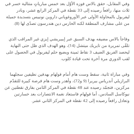
وفي المقابل، حقق بالاس فوزه الأوّل بعد خمس مبارياتٍ متتالية خسر في
ثلاث منها، رافعاً رصيده إلى 33 نقطة في المركز الرابع عشر، وبادر
ليفربول بالمحاولة الأولى عبر الأوروغوياني داروين نونييس بتسديدة جميلة
من على مشارف المنطقة لكنه الحارس دين هندرسون تصدّى لها (8).
وفاجأ بالاس مضيفه بهدف السبق عبر إيبيريشي إيزي غير المراقب الذي
تلقّى تمريرة من تايريك ميتشل (14)، وهو الهدف الذي ظل حتى النهاية
ليحصد الفريق الضيف 3 نقاط ثمينة ويضيع حلم ليفربول في الحصول على
لقب الدوري مرة أخرة تحت قيادة كلوب.
وفي مباراة ثانية، سقط وست هام أمام فولهام بهدفين نظيفين سجلهما
البرازيلي أندرياس بيريرا (9 و72)، وأهدر وست هام فرصة كبيرة للتقدّم
مركزين، فتجمّد رصيده عند 48 نقطة في المركز الثامن بفارق نقطتين عن
نيوكاسل السادس، أما فولهام فاستعاد نغمة الانتصارات بعد خسارتين
وتعادل رافعاً رصيده إلى 42 نقطة في المركز الثاني عشر.