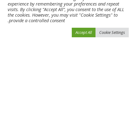
بطولة أبوظبي غراند سلام للجوجيتسو
العروبة يهزم التعاون ويقترب من التأهل
experience by remembering your preferences and repeat
للمرة الأولى في روما
إلى دوري المحترفين
visits. By clicking “Accept All”, you consent to the use of ALL
the cookies. However, you may visit "Cookie Settings" to
provide a controlled consent.
Leave a Reply
Accept All
Cookie Settings
لن يتم نشر عنوان بريدك الإلكتروني.
الحقول الإلزامية مشار إليها بـ
*