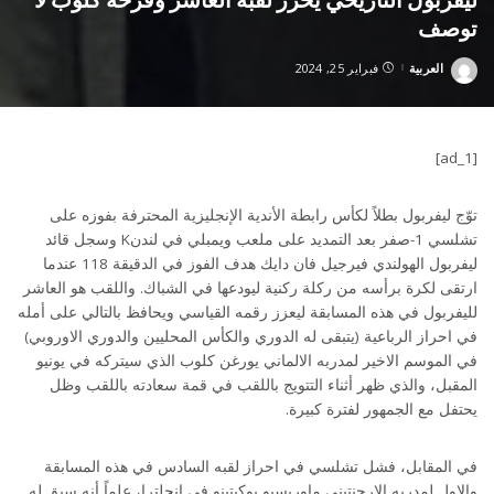
توصف
العربية
فبراير 25, 2024
Posted
by
[ad_1]
توّج ليفربول بطلاً لكأس رابطة الأندية الإنجليزية المحترفة بفوزه على
تشلسي 1-صفر بعد التمديد على ملعب ويمبلي في لندنK وسجل قائد
ليفربول الهولندي فيرجيل فان دايك هدف الفوز في الدقيقة 118 عندما
ارتقى لكرة برأسه من ركلة ركنية ليودعها في الشباك. واللقب هو العاشر
لليفربول في هذه المسابقة ليعزز رقمه القياسي ويحافظ بالتالي على أمله
في احراز الرباعية (يتبقى له الدوري والكأس المحليين والدوري الاوروبي)
في الموسم الاخير لمدربه الالماني يورغن كلوب الذي سيتركه في يونيو
المقبل، والذي ظهر أثناء التتويج باللقب في قمة سعادته باللقب وظل
يحتفل مع الجمهور لفترة كبيرة.
في المقابل، فشل تشلسي في احراز لقبه السادس في هذه المسابقة
والاول لمدربه الارجنتيني ماوريسيو بوكيتينو في إنجلترا، علماً أنه سبق له