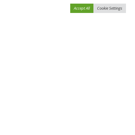
Accept All
Cookie Settings
فيفو نيوز
>
Blog
>
أخبار الرياضة
>
ليفربول يهزم تشيلسي ومحمد صلاح يتوج بلقب جديد في الكرة الإنجليزية