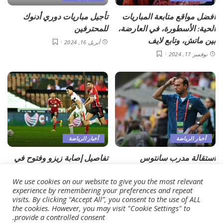
أفضل مواقع متابعة المباريات
تأجيل مباريات دوري أدنوك
الحية: الأسطورة، في العارضة،
للمحترفين
بين ماتش، وتابع لايف
أبريل 16, 2024
نوفمبر 17, 2024
أخبار الرياضة
أخبار الرياضة
استقالة مدرب سانتوس
تفاصيل إصابة زيزو وفتوح في
البرازيلي بعد الاحتجاجات ضده
ليلة فوز الزمالك على الأهلي
بسبب التحرّش
We use cookies on our website to give you the most relevant
أبريل 16, 2024
experience by remembering your preferences and repeat
أبريل 16, 2024
visits. By clicking “Accept All”, you consent to the use of ALL
the cookies. However, you may visit "Cookie Settings" to
provide a controlled consent.
Load More