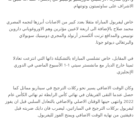
الاشراف على ساوثمبتون وتوتنهام.
خاض ليفربول المباراة مثقلا بعدد كبير من الاصابات أبرزها لنجمه المصري
محمد صلاح بالإضافة الى اربعة لاعبين مؤثرين وهم الاوروغوياني داروين
نونييس والمدافع ترنت ألكسندر أرنولد والمجري دومينيك سوبولاي
والبرتغالي ديوغو جوتا.
في المقابل، خاض تشلسي المباراة بالتشكيلة ذاتها التي انتزعت تعادلا
ثمينا خارج الديار مع مانشستر سيتي 1-1 الأسبوع الماضي في الدوري
الإنجليزي.
وكان الوقت الاضافي يسير نحو ركلات الترجيح في سيناريو مماثل كما
حصل عندما التقى الفريقان في نهائي كأس الرابطة ثم نهائي الكأس عام
2022 وانتهى حينها الوقتان الاصلي والاضافي بالتعادل السلبي قبل ان يفوز
ليفربول بركلات الترجيح في المباراتين، ليضرب فان دايك ضربته قبل
دقيقتين من نهاية الوقت الاضافي ويمنح الفوز لليفربول.