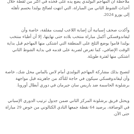
ملاحظة أن المهاجم البولندي يضع يده على فخذه في أكثر من لقطة خلال
أحداث الشوط الثاني من المباراة، التي انتهت لصالح بولندا بحسم تأهله
إلى يورو 2024.
وأكدت صحف إسبانية أن إصابة اللاعب ليست مقلقة، خاصة وأن
ليفاندوفسكي أكمل مباراة منتخب بلاده حتى نهايتها، إلا أن أطباء منتخب
بولندا قاموا بوضع الثلج على المنطقة التي اشتكى منها المهاجم قبل بداية
الوقت الإضافي، كما تعرض لضربة على قدمه في بداية الشوط الثاني
اشتكى منها لفترة طويلة.
لتصبح بذلك مشاركة المهاجم البولندي أمام لاس بالماس محل شك، خاصة
وأن ليفاندوفسكي سيكون في حاجة للتأكد من جاهزيته قبل مواجهة
برشلونة الحاسمة ضد باريس سان جيرمان في دوري أبطال أوروبا.
ويحتل فريق برشلونة المركز الثاني ضمن جدول ترتيب الدوري الإسباني
في الوصافة، برصيد 64 نقطة جمعها النادي الكتالوني من خوض 29 مباراة
حتى الآن.