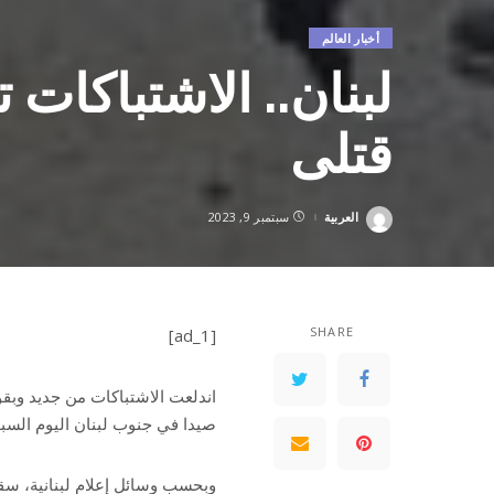
أخبار العالم
لبنان.. الاشتباكات
قتلى
العربية
سبتمبر 9, 2023
Posted
by
SHARE
[ad_1]
اندلعت الاشتباكات من جديد وبقو
صيدا في جنوب لبنان اليوم السب
وبحسب وسائل إعلام لبنانية، سق