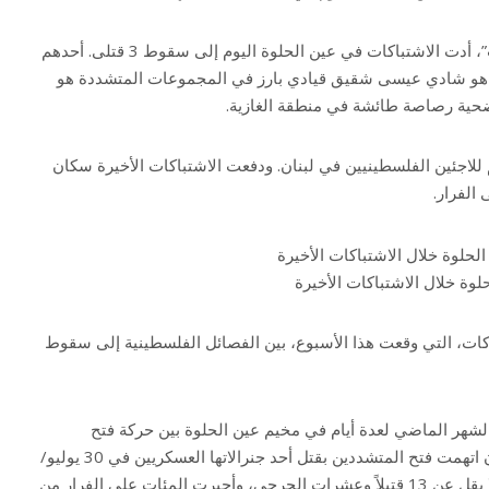
بحسب مصادر “العربية” و”الحدث”، أدت الاشتباكات في عين الحلوة اليوم إلى سقوط 3 قتلى. أحدهم
 هو شادي عيسى شقيق قيادي بارز في المجموعات المتشددة هو
ضحية رصاصة طائشة في منطقة الغازية.
للاجئين الفلسطينيين في لبنان. ودفعت الاشتباكات الأخيرة سكان
الفرار.
وة خلال الاشتباكات الأخيرة
اكات، التي وقعت هذا الأسبوع، بين الفصائل الفلسطينية إلى سقوط
لشهر الماضي لعدة أيام في مخيم عين الحلوة بين حركة فتح
وجماعات مسلحة متشددة بعد أن اتهمت فتح المتشددين بقتل أحد جنرالاتها العسكريين في 30 يوليو/
تموز. وخلفت المعارك حينها ما لا يقل عن 13 قتيلاً وعشرات الجرحى، وأجبرت المئات على الفرار من