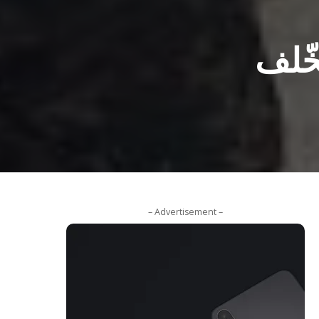
خّلف
– Advertisement –