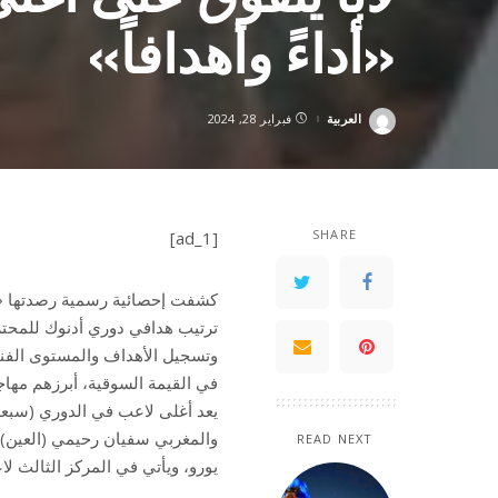
«أداءً وأهدافاً»
العربية
فبراير 28, 2024
Posted
by
SHARE
[ad_1]
كشفت إحصائية رسمية رصدتها «الإ
وتسجيل الأهداف والمستوى الفني
في القيمة السوقية، أبرزهم مهاجم
يعد أغلى لاعب في الدوري (سبعة م
والمغربي سفيان رحيمي (العين)، 
READ NEXT
يورو، ويأتي في المركز الثالث لاعب الو