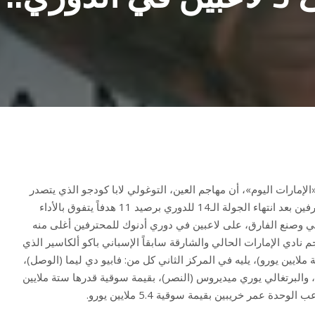
مارات اليوم»، أن مهاجم العين، التوغولي لابا كودجو الذي يتصدر
ترتيب هدافي دوري أدنوك للمحترفين بعد انتهاء الجولة الـ14 للدوري برصيد 11 هدفاً يتفوق بالأداء
 وصنع الفارق، على لاعبين في دوري أدنوك للمحترفين أغلى منه
 نادي الإمارات الحالي والشارقة سابقاً الإسباني باكو ألكاسير الذي
لايين يورو)، يليه في المركز الثاني كل من: فابيو دي ليما (الوصل)،
والبرتغالي يوري ميديروس (النصر)، بقيمة سوقية قدرها ستة ملايين
حدة عمر خريبين بقيمة سوقية 5.4 ملايين يورو.