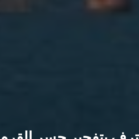
عترف بتفجير جسر القرم