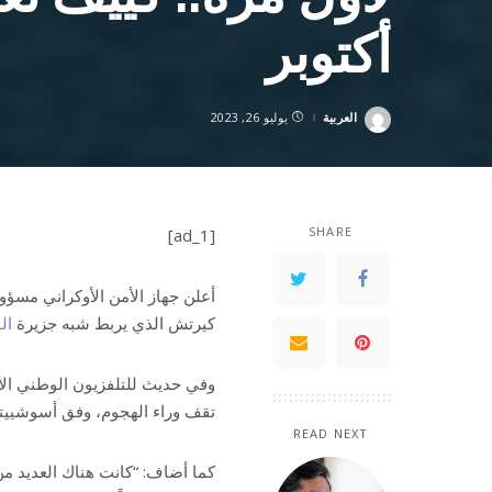
أكتوبر
العربية
يوليو 26, 2023
Posted
by
SHARE
[ad_1]
أعلن جهاز الأمن الأوكراني مسؤول
كيرتش الذي يربط شبه جزيرة
ال
وفي حديث للتلفزيون الوطني الأو
تقف وراء الهجوم، وفق أسوشييت
READ NEXT
كما أضاف: “كانت هناك العديد م