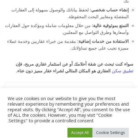
بك.
إنشاء حساب شخصي:
لحفظ بياناتك والوصول بسهولة إلى العقارات
المفضلة ومعايير البحث المحفوظة.
التمتع بموثوقية عالية:
من خلال معلومات شاملة ومؤكدة حول العقارات
وأسعارها وطرق التواصل مع المعلنين.
الاستفادة من خدمات إضافية:
مقدمة من خبراء عقاريين وخدمة عملاء
مميزة تجيب على جميع تساؤلاتك.
سواء كنت تبحث عن شقة أحلامك أو عن استثمار عقاري مربح، فإن
تطبيق سكن
العقاري هو المكان المثالي لشراء عقار مميز دون عناء.
What’s your reaction?
We use cookies on our website to give you the most
relevant experience by remembering your preferences and
repeat visits. By clicking “Accept All”, you consent to the use
of ALL the cookies. However, you may visit "Cookie
0
0
0
0
0
Settings" to provide a controlled consent.
Accept All
Cookie Settings