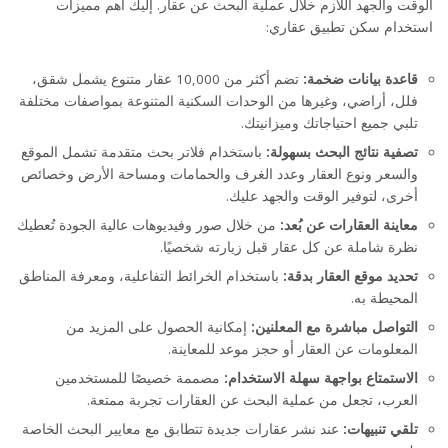
الوقت والجهد اللازم خلال عملية البحث عن عقار. إليك أهم مميزات
استخدام سكن تطبيق عقاري:
قاعدة بيانات ضخمة:
تضم أكثر من 10,000 عقار متنوع يشمل شقق،
فلل، أراضي، وغيرها من الوحدات السكنية المتنوعة بمواصفات مختلفة
تلبي جميع احتياجاتك وميزانيتك.
تصفية نتائج البحث بسهولة:
باستخدام فلاتر بحث متقدمة تشمل الموقع
والسعر ونوع العقار وعدد الغرف والحمامات ومساحة الأرض وخصائص
أخرى، لتوفير الوقت والجهد عليك.
معاينة العقارات عن بُعد:
من خلال صور وفيديوهات عالية الجودة تُعطيك
نظرة شاملة عن كل عقار قبل زيارته شخصيًا.
تحديد موقع العقار بدقة:
باستخدام الخرائط التفاعلية، ومعرفة المناطق
المحيطة به.
التواصل مباشرة مع المعلنين:
إمكانية الحصول على المزيد من
المعلومات عن العقار أو حجز موعد للمعاينة.
الاستمتاع بواجهة سهلة الاستخدام:
مصممة خصيصًا للمستخدمين
العرب، تجعل من عملية البحث عن العقارات تجربة ممتعة.
تلقي تنبيهات:
عند نشر عقارات جديدة تتطابق مع معايير البحث الخاصة