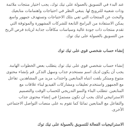
عند البدء في التسويق بالعمولة على تيك توك، يجب اختيار منتجات ملائمة
وذات شعبية للترويج لها. ينبغي النظر في احتياجات واهتمامات متابعيك
والبحث عن المنتجات التي تفي بتلك الاحتياجات وتستهدف جمهور واسع.
يمكن الاستفادة من البرامج التابعة للشركات المشهورة والموثوقة التي
تقدم منتجات ذات جودة عالية وسياسات مكافآت جذابة لزيادة فرص الربح
من التسويق بالعمولة على تيك توك.
إنشاء حساب شخصي قوي على تيك توك
إنشاء حساب شخصي قوي على تيك توك يتطلب بعض الخطوات الهامة.
يجب أن يكون لديك اسم مستخدم جذاب وسهل التذكر. قم بإنشاء محتوى
متنوع ومبتكر يلفت انتباه المتابعين واجتذاب مزيد من المشاهدين. تفاعل
مع الجمهور واستخدم تعليقات ومشاركات الفيديو لبناء علاقات مع
المتابعين. تتطلب البناء والنمو التدريجي للحساب الوقت والتصميم
الاستراتيجي لذلك يجب أن تكون مستمرًا في إنشاء محتوى جذاب
والتفاعل مع المتابعين تمامًا كما تقوم به على منصات التواصل الاجتماعي
الأخرى.
الاستراتيجيات الفعالة للتسويق بالعمولة على تيك توك