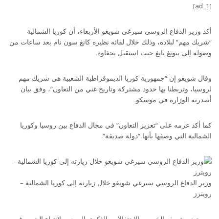
[ad_1]
أكد وزير الدفاع الروسي سيرغي شويغو الأربعاء، أن كوريا الشمالية
“شريك مهم” لبلاده، وذلك خلال لقائه نظيره كانغ سون نام بعد ساعات من
وصوله إلى بيونغ يانغ حيث استقبل بحفاوة.
وقال شويغو إن “جمهورية كوريا الديموقراطية الشعبية هي شريك مهم
لروسيا، وتربطنا بها حدود مشتركة وتاريخ غني من التعاون”، وفق بيان
أصدرته الوزارة في موسكو.
كما أكد عزمه على “تعزيز التعاون” في مجال الدفاع بين روسيا وكوريا
الشمالية التي وصفها بأنها “دولة صديقة”.
وزير الدفاع الروسي سيرغي شويغو خلال زيارته إلى كوريا الشمالية –
رويترز
وسيحضر شويغو الخميس الاحتفالات بالذكرى السبعين لانتهاء الحرب في