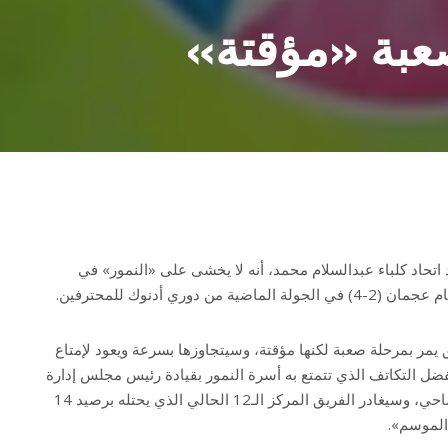
صعبة «مؤقتة»
اتحاد كلباء عبدالسلام محمد، أنه لا يخشى على «النمور» في
 دوري أدنوك للمحترفين.
ق يمر بمرحلة صعبة لكنها مؤقتة، وسيتجاوزها بسرعة ويعود لإمتاع
فضل التكاتف الذي تتمتع به أسرة النمور بقيادة رئيس مجلس إدارة
شركة كرة القدم محمد عبيد اليماحي، وسيغادر الفريق المركز الـ12 الحالي الذي يحتله برصيد 14
الموسم».