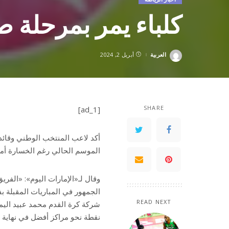
كلباء يمر بمرحلة 
العربية
أبريل 2, 2024
Posted
by
SHARE
[ad_1]
أكد لاعب المنتخب الوطني وقائد 
الموسم الحالي رغم الخسارة أمام عجمان (2-4) في الجولة الماضية من
وقال لـ«الإمارات اليوم»: «الفري
الجمهور في المباريات المقبلة ب
READ NEXT
نقطة نحو مراكز أفضل في نهاية 