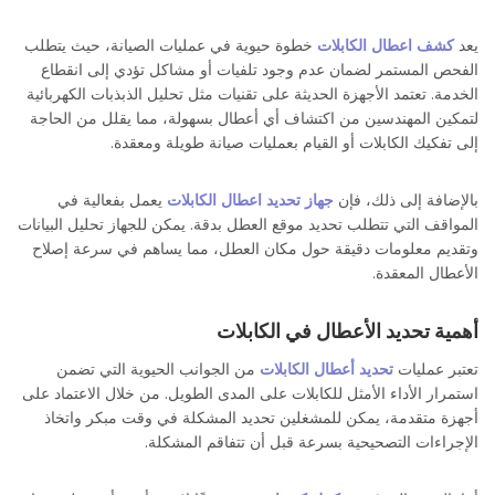
يعد
كشف اعطال الكابلات
خطوة حيوية في عمليات الصيانة، حيث يتطلب
الفحص المستمر لضمان عدم وجود تلفيات أو مشاكل تؤدي إلى انقطاع
الخدمة. تعتمد الأجهزة الحديثة على تقنيات مثل تحليل الذبذبات الكهربائية
لتمكين المهندسين من اكتشاف أي أعطال بسهولة، مما يقلل من الحاجة
إلى تفكيك الكابلات أو القيام بعمليات صيانة طويلة ومعقدة.
بالإضافة إلى ذلك، فإن
جهاز تحديد اعطال الكابلات
يعمل بفعالية في
المواقف التي تتطلب تحديد موقع العطل بدقة. يمكن للجهاز تحليل البيانات
التكنولوجيا الحديثة في كشف أعطال الكابلات الكهربائية: حلول متقدمة لضمان الكفاءة
وتقديم معلومات دقيقة حول مكان العطل، مما يساهم في سرعة إصلاح
الأعطال المعقدة.
أهمية تحديد الأعطال في الكابلات
تعتبر عمليات
تحديد أعطال الكابلات
من الجوانب الحيوية التي تضمن
استمرار الأداء الأمثل للكابلات على المدى الطويل. من خلال الاعتماد على
أجهزة متقدمة، يمكن للمشغلين تحديد المشكلة في وقت مبكر واتخاذ
الإجراءات التصحيحية بسرعة قبل أن تتفاقم المشكلة.