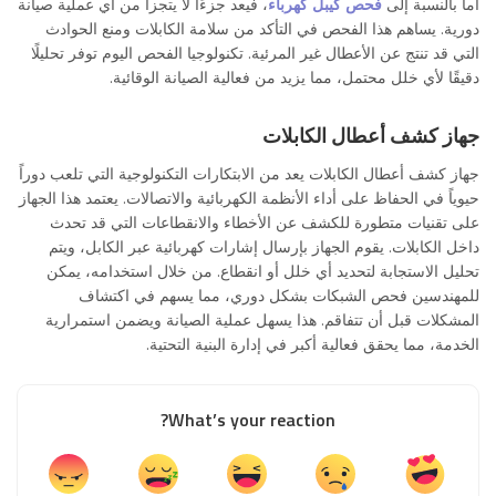
أما بالنسبة إلى
فحص كيبل كهرباء
، فيعد جزءًا لا يتجزأ من أي عملية صيانة
دورية. يساهم هذا الفحص في التأكد من سلامة الكابلات ومنع الحوادث
التي قد تنتج عن الأعطال غير المرئية. تكنولوجيا الفحص اليوم توفر تحليلًا
دقيقًا لأي خلل محتمل، مما يزيد من فعالية الصيانة الوقائية.
جهاز كشف أعطال الكابلات
جهاز كشف أعطال الكابلات يعد من الابتكارات التكنولوجية التي تلعب دوراً
حيوياً في الحفاظ على أداء الأنظمة الكهربائية والاتصالات. يعتمد هذا الجهاز
على تقنيات متطورة للكشف عن الأخطاء والانقطاعات التي قد تحدث
داخل الكابلات. يقوم الجهاز بإرسال إشارات كهربائية عبر الكابل، ويتم
تحليل الاستجابة لتحديد أي خلل أو انقطاع. من خلال استخدامه، يمكن
للمهندسين فحص الشبكات بشكل دوري، مما يسهم في اكتشاف
المشكلات قبل أن تتفاقم. هذا يسهل عملية الصيانة ويضمن استمرارية
الخدمة، مما يحقق فعالية أكبر في إدارة البنية التحتية.
What’s your reaction?