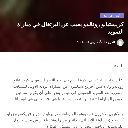
أخبار الرياضة
كريستيانو رونالدو يغيب عن البرتغال في مباراة
السويد
العربية
مارس 20, 2024
Posted
by
[ad_1]
أعلن الاتحاد البرتغالي لكرة القدم بان نجم النصر السعودي كريستيانو
رونالدو و7 لاعبين آخرين سيغيبون عن المباراة الودية الاولى للمنتخب
المقررة ضد السويد الخميس في غيمارايش، على أن يكونوا متاحين
لخوض المباراة الثانية الودية ضد سلوفينيا في 26 الحالي في ليوبليانا.
واللاعبون الآخرون هم ديوغو دالو (مانشستر يونايتد)، جواو فيليكس وجواو
كانسيلو (برشلونة الإسباني)، دانيلو بيريرا وفيتينيا (باريس سان جرمان
الفرنسي)، أوتافيو (النصر)، روبن نيفيش (الهلال).