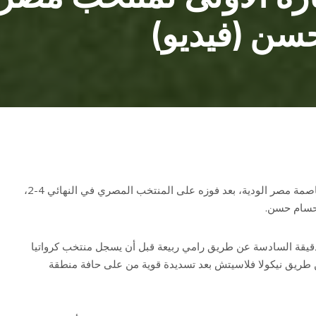
سن (فيديو)
فاز منتخب كرواتيا بلقب كأس عاصمة مصر الودية، بعد فوزه على المنتخب المصري في النهائي 4-2،
حسام حسن.
قيقة السادسة عن طريق رامي ربيعة قبل أن يسجل منتخب كرواتيا
لتعادل في الدقيقة 22 عن طريق نيكولا فلاسيتش بعد تسديدة قوية من على حافة منطقة