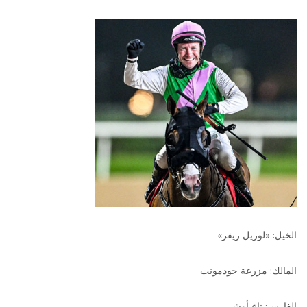
الخيل: «لوريل ريفر»
المالك: مزرعة جودمونت
الفارس: تاغ أوشي