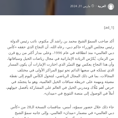
العربية
مارس 31, 2024
Posted
by
[ad_1]
أكد صاحب السموّ الشيخ محمد بن راشد آل مكتوم، نائب رئيس الدولة
رئيس مجلس الوزراء حاكم دبي، رعاه الله، أن النجاح الذي حققه «كأس
دبي العالمي» منذ انطلاقه في عام 1996، وعلى مدار أكثر من ربع قرن
من الزمان، يُكرّس الريادة الإماراتية في مجال رياضات الخيل وسباقاتها،
وأن هذا النجاح يعكس نهج التميّز الذي اختارت الإمارات أن يكون المسار
الذي تسلكه في سعيها الدائم نحو تبوؤ المراكز الأولى في مختلف
المجالات، بما في ذلك المجال الرياضي، لتتحول الكأس اليوم إلى نقطة
مضيئة ومهمة على خريطة سباقات الخيل العالمية، وهو ما يتجسّد في
حرص أهم مُلّاك ومدربي الخيل في العالم على المشاركة بأفضل خيولهم،
أملاً في الوصول إلى منصة التتويج في «ميدان».
جاء ذلك خلال حضور سموّه، أمس، منافسات النسخة الـ28 من «كأس
دبي العالمي» في مضمار «ميدان» العالمي، وإلى جانبه سموّ الشيخ