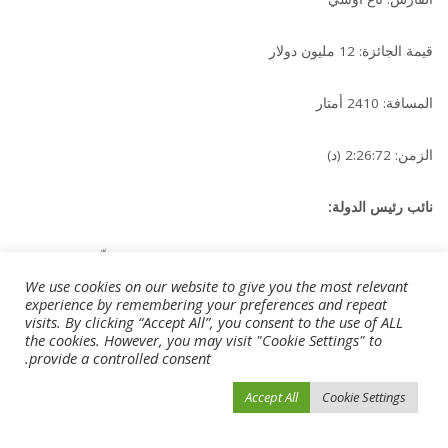
قيمة الجائزة: 12 مليون دولار
المسافة: 2410 أمتار
الزمن: 2:26:72 (د)
نائب رئيس الدولة:
. سعداء بتنافس نخبة خيول العالم في «ميدان».. وجميع المُلّاك والمدربين
والفرسان محل كل ترحيب وحفاوة.
We use cookies on our website to give you the most relevant
experience by remembering your preferences and repeat
visits. By clicking “Accept All”, you consent to the use of ALL
. لا نتأخر عن مشاركة تجربتنا التنظيمية الناجحة مع جميع الأشقاء
the cookies. However, you may visit "Cookie Settings" to
والأصدقاء.
provide a controlled consent.
Accept All
Cookie Settings
. رياضات الخيل وسباقاتها مكون أصيل في ثقافتنا العربية وتراثنا الخليجي
ونسعى دائماً لتطويرها وتنميتها.