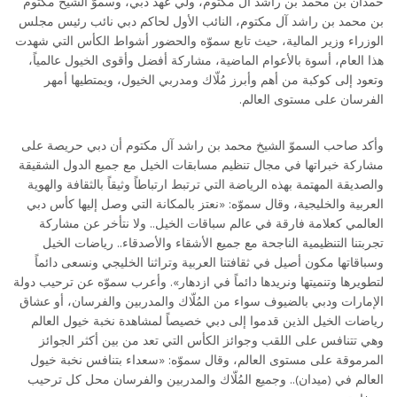
حمدان بن محمد بن راشد آل مكتوم، ولي عهد دبي، وسموّ الشيخ مكتوم
بن محمد بن راشد آل مكتوم، النائب الأول لحاكم دبي نائب رئيس مجلس
الوزراء وزير المالية، حيث تابع سموّه والحضور أشواط الكأس التي شهدت
هذا العام، أسوة بالأعوام الماضية، مشاركة أفضل وأقوى الخيول عالمياً،
وتعود إلى كوكبة من أهم وأبرز مُلّاك ومدربي الخيول، ويمتطيها أمهر
الفرسان على مستوى العالم.
وأكد صاحب السموّ الشيخ محمد بن راشد آل مكتوم أن دبي حريصة على
مشاركة خبراتها في مجال تنظيم مسابقات الخيل مع جميع الدول الشقيقة
والصديقة المهتمة بهذه الرياضة التي ترتبط ارتباطاً وثيقاً بالثقافة والهوية
العربية والخليجية، وقال سموّه: «نعتز بالمكانة التي وصل إليها كأس دبي
العالمي كعلامة فارقة في عالم سباقات الخيل.. ولا نتأخر عن مشاركة
تجربتنا التنظيمية الناجحة مع جميع الأشقاء والأصدقاء.. رياضات الخيل
وسباقاتها مكون أصيل في ثقافتنا العربية وتراثنا الخليجي ونسعى دائماً
لتطويرها وتنميتها ونريدها دائماً في ازدهار». وأعرب سموّه عن ترحيب دولة
الإمارات ودبي بالضيوف سواء من المُلّاك والمدربين والفرسان، أو عشاق
رياضات الخيل الذين قدموا إلى دبي خصيصاً لمشاهدة نخبة خيول العالم
وهي تتنافس على اللقب وجوائز الكأس التي تعد من بين أكثر الجوائز
المرموقة على مستوى العالم، وقال سموّه: «سعداء بتنافس نخبة خيول
العالم في (ميدان).. وجميع المُلّاك والمدربين والفرسان محل كل ترحيب