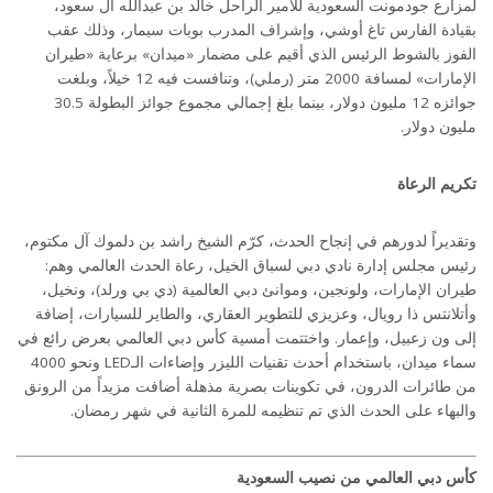
لمزارع جودمونت السعودية للأمير الراحل خالد بن عبدالله آل سعود،
بقيادة الفارس تاغ أوشي، وإشراف المدرب بوبات سيمار، وذلك عقب
الفوز بالشوط الرئيس الذي أقيم على مضمار «ميدان» برعاية «طيران
الإمارات» لمسافة 2000 متر (رملي)، وتنافست فيه 12 خيلاً، وبلغت
جوائزه 12 مليون دولار، بينما بلغ إجمالي مجموع جوائز البطولة 30.5
مليون دولار.
تكريم الرعاة
وتقديراً لدورهم في إنجاح الحدث، كرّم الشيخ راشد بن دلموك آل مكتوم،
رئيس مجلس إدارة نادي دبي لسباق الخيل، رعاة الحدث العالمي وهم:
طيران الإمارات، ولونجين، وموانئ دبي العالمية (دي بي ورلد)، ونخيل،
وأتلانتس ذا رويال، وعزيزي للتطوير العقاري، والطاير للسيارات، إضافة
إلى ون زعبيل، وإعمار. واختتمت أمسية كأس دبي العالمي بعرض رائع في
سماء ميدان، باستخدام أحدث تقنيات الليزر وإضاءات الـLED ونحو 4000
من طائرات الدرون، في تكوينات بصرية مذهلة أضافت مزيداً من الرونق
والبهاء على الحدث الذي تم تنظيمه للمرة الثانية في شهر رمضان.
كأس دبي العالمي من نصيب السعودية