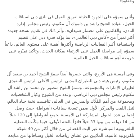
وحفاوة».
وأثنى سموّه على الجهود الحثيثة لفريق العمل في نادي دبي لسباقات
الخيل، بقيادة الشيخ راشد بن دلموك آل مكتوم، رئيس مجلس إدارة
النادي، والقائمين على مضمار «ميدان»، وأثر ذلك في تقديم نسخة جديدة
أكثر تميزاً من «كأس دبي العالمي»، بما يؤكد قدرة دبي على تنظيم
واستضافة أكبر الفعاليات الرياضية وأكثرها أهمية على مستوى العالم، داعياً
سموّه إلى مواصلة العمل على الارتقاء بمكانة الحدث، وتأكيد تميّزه على
خريطة أهم سباقات الخيل العالمية.
وفي أمسية هي الأروع، والتي حضرها أيضاً سموّ الشيخ أحمد بن سعيد آل
مكتوم، رئيس هيئة دبي للطيران المدني الرئيس الأعلى الرئيس التنفيذي
لطيران الإمارات والمجموعة، وسموّ الشيخ منصور بن محمد بن راشد آل
مكتوم رئيس مجلس دبي الرياضي، وعدد من الشيوخ وكبار الشخصيات
ومجموعة من أهم المُلّاك والمدربين في العالم، تنافست نخبة جياد العالم،
لنيل اللقب والمركز الأول ضمن تسعة سباقات (أشواط)، حيث وصل
إجمالي عدد الخيول المشاركة في الأمسية بجميع أشواطها إلى 120 خيلاً
من 14 دولة، من بينها 33 خيلاً فائزاً بالفئة الأولى، فيما مكّنت التغطية
التلفزيونية المباشرة عبر البث الفضائي من خلال أكثر من 40 شبكة
تلفزيونية عالمية، الملايين من عشاق رياضات الخيل وسباقاتها من متابعة