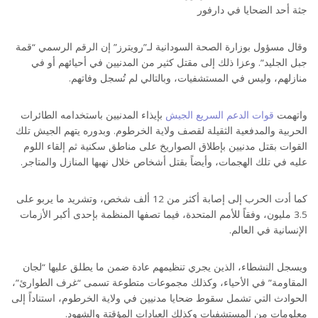
جثة أحد الضحايا في دارفور
وقال مسؤول بوزارة الصحة السودانية لـ”رويترز” إن الرقم الرسمي “قمة
جبل الجليد”. وعزا ذلك إلى مقتل كثير من المدنيين في أحيائهم أو في
منازلهم، وليس في المستشفيات، وبالتالي لم تُسجل وفاتهم.
واتهمت
قوات الدعم السريع الجيش
بإيذاء المدنيين باستخدامه الطائرات
الحربية والمدفعية الثقيلة لقصف ولاية الخرطوم. وبدوره يتهم الجيش تلك
القوات بقتل مدنيين بإطلاق الصواريخ على مناطق سكنية ثم إلقاء اللوم
عليه في تلك الهجمات، وأيضاً بقتل أشخاص خلال نهبها المنازل والمتاجر.
كما أدت الحرب إلى إصابة أكثر من 12 ألف شخص، وتشريد ما يربو على
3.5 مليون، وفقاً للأمم المتحدة، فيما تصفها المنظمة بإحدى أكبر الأزمات
الإنسانية في العالم.
ويسجل النشطاء، الذين يجري تنظيمهم عادة ضمن ما يطلق عليها “لجان
المقاومة” في الأحياء، وكذلك مجموعات متطوعة تسمى “غرف الطوارئ”،
الحوادث التي تشمل سقوط ضحايا مدنيين في ولاية الخرطوم، استناداً إلى
معلومات من المستشفيات وكذلك العيادات المؤقتة والشهود.