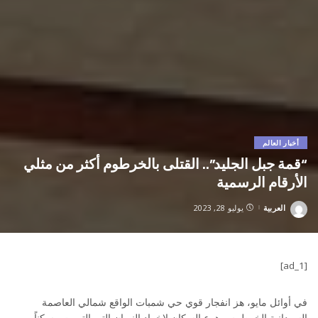
أخبار العالم
“قمة جبل الجليد”.. القتلى بالخرطوم أكثر من مثلي
الأرقام الرسمية
العربية
يوليو 28, 2023
Posted
by
[ad_1]
في أوائل مايو، هز انفجار قوي حي شمبات الواقع شمالي العاصمة
السودانية الخرطوم. وهرع السكان لإخماد النيران التي التهمت مسكناً