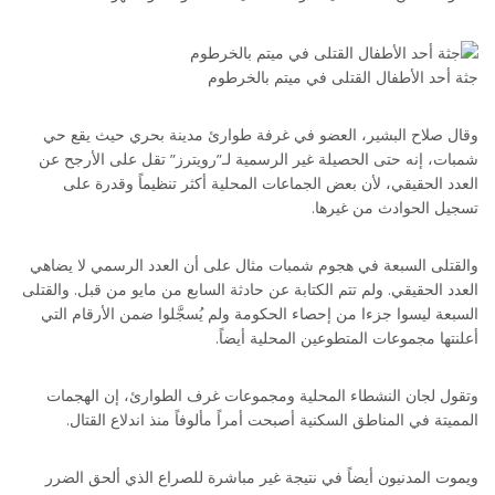
جثة أحد الأطفال القتلى في ميتم بالخرطوم
وقال صلاح البشير، العضو في غرفة طوارئ مدينة بحري حيث يقع حي
شمبات، إنه حتى الحصيلة غير الرسمية لـ”رويترز” تقل على الأرجح عن
العدد الحقيقي، لأن بعض الجماعات المحلية أكثر تنظيماً وقدرة على
تسجيل الحوادث من غيرها.
والقتلى السبعة في هجوم شمبات مثال على أن العدد الرسمي لا يضاهي
العدد الحقيقي. ولم تتم الكتابة عن حادثة السابع من مايو من قبل. والقتلى
السبعة ليسوا جزءا من إحصاء الحكومة ولم يُسجَّلوا ضمن الأرقام التي
أعلنتها مجموعات المتطوعين المحلية أيضاً.
وتقول لجان النشطاء المحلية ومجموعات غرف الطوارئ، إن الهجمات
المميتة في المناطق السكنية أصبحت أمراً مألوفاً منذ اندلاع القتال.
ويموت المدنيون أيضاً في نتيجة غير مباشرة للصراع الذي ألحق الضرر