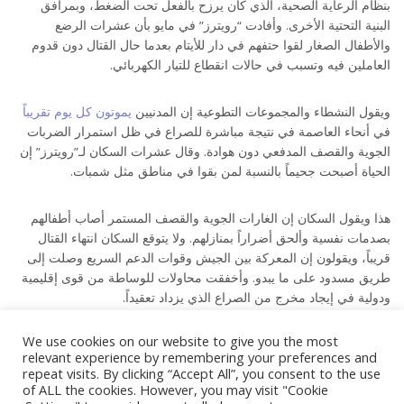
بنظام الرعاية الصحية، الذي كان يرزح بالفعل تحت الضغط، وبمرافق
البنية التحتية الأخرى. وأفادت “رويترز” في مايو بأن عشرات الرضع
والأطفال الصغار لقوا حتفهم في دار للأيتام بعدما حال القتال دون قدوم
العاملين فيه وتسبب في حالات انقطاع للتيار الكهربائي.
ويقول النشطاء والمجموعات التطوعية إن المدنيين
يموتون كل يوم تقريباً
في أنحاء العاصمة في نتيجة مباشرة للصراع في ظل استمرار الضربات
الجوية والقصف المدفعي دون هوادة. وقال عشرات السكان لـ”رويترز” إن
الحياة أصبحت جحيماً بالنسبة لمن بقوا في مناطق مثل شمبات.
هذا ويقول السكان إن الغارات الجوية والقصف المستمر أصاب أطفالهم
بصدمات نفسية وألحق أضراراً بمنازلهم. ولا يتوقع السكان انتهاء القتال
قريباً، ويقولون إن المعركة بين الجيش وقوات الدعم السريع وصلت إلى
طريق مسدود على ما يبدو. وأخفقت محاولات للوساطة من قوى إقليمية
ودولية في إيجاد مخرج من الصراع الذي يزداد تعقيداً.
We use cookies on our website to give you the most
[ad_2]
relevant experience by remembering your preferences and
repeat visits. By clicking “Accept All”, you consent to the use
Source link
of ALL the cookies. However, you may visit "Cookie