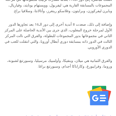
المجموعات بالمسابقة القارية هي: ليفربول، وويستهام يونايتد، وفياريال،
وبايرن ليفركوزن، وبرايتون، وغلاسكو رينغرز، وأتالانتا، وسلافيا براغ.
وإضافة إلى ذلك، صعدت 8 أندية أخرى إلى دور الـ16 بعد تجاوزها الدور
الأول لمرحلة خروج المغلوب، الذي جرى بين الأندية الحاصلة على المركز
الثاني في مجموعاتها بدور المجموعات للبطولة، والفرق التي نالت المركز
الثالث في الدور ذاته بمسابقة دوري أبطال أوروبا، والتي انتقلت للعب في
الدوري الأوروبي.
والفرق الثمانية هي ميلان، وبنفيكا، وأولمبيك مرسيليا، وسبورتنغ لشبونة،
وروما، وفرايبورغ، وكاراباكا أجدام، وسبورتنغ براغا.