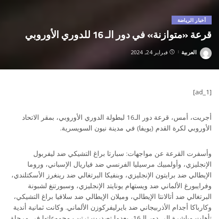
أخبار الرياضة
قرعة «متوازنة» في دور الـ 16 للدوري الأوروبي
العربية
فبراير 24, 2024
Posted
by
[ad_1]
أجريت، أمس، قرعة دور الـ16 لبطولة الدوري الأوروبي، بمقر الاتحاد
الأوروبي لكرة القدم (يويفا) في مدينة نيون السويسرية.
وأسفرت القرعة عن مواجهات: سبارتا براغ التشيكي ضد ليفربول
الإنجليزي، وأولمبيك مرسيليا الفرنسي ضد فياريال الإسباني، وروما
الإيطالي ضد برايتون الإنجليزي، وبنفيكا البرتغالي ضد رينغرز الأسكتلندي،
وفرايبورغ الألماني ضد ويستهام يونايتد الإنجليزي، وسبورتنغ لشبونة
البرتغالي ضد أتالانتا الإيطالي، وميلان الإيطالي ضد سلافيا براغ التشيكي،
وكارباكا أجدام الأذربيجاني ضد بايرليفركوزن الألماني. وكانت ثمانية أندية
تأهلت مباشرة إلى دور الـ16، بعدما تصدرت ترتيب مجموعاتها في مرحلة