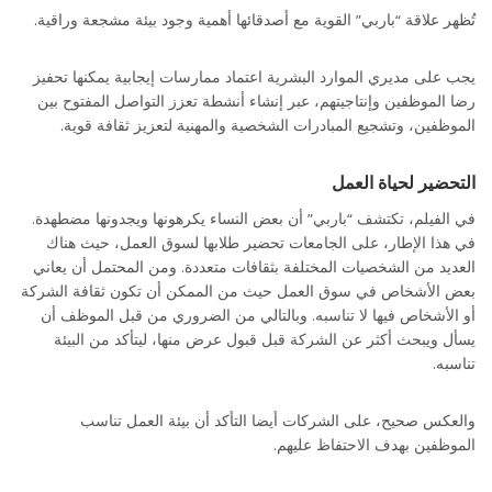
تُظهر علاقة “باربي” القوية مع أصدقائها أهمية وجود بيئة مشجعة وراقية.
يجب على مديري الموارد البشرية اعتماد ممارسات إيجابية يمكنها تحفيز
رضا الموظفين وإنتاجيتهم، عبر إنشاء أنشطة تعزز التواصل المفتوح بين
الموظفين، وتشجيع المبادرات الشخصية والمهنية لتعزيز ثقافة قوية.
التحضير لحياة العمل
في الفيلم، تكتشف “باربي” أن بعض النساء يكرهونها ويجدونها مضطهدة.
في هذا الإطار، على الجامعات تحضير طلابها لسوق العمل، حيث هناك
العديد من الشخصيات المختلفة بثقافات متعددة. ومن المحتمل أن يعاني
بعض الأشخاص في سوق العمل حيث من الممكن أن تكون ثقافة الشركة
أو الأشخاص فيها لا تناسبه. وبالتالي من الضروري من قبل الموظف أن
يسأل ويبحث أكثر عن الشركة قبل قبول عرض منها، ليتأكد من البيئة
تناسبه.
والعكس صحيح، على الشركات أيضا التأكد أن بيئة العمل تناسب
الموظفين بهدف الاحتفاظ عليهم.