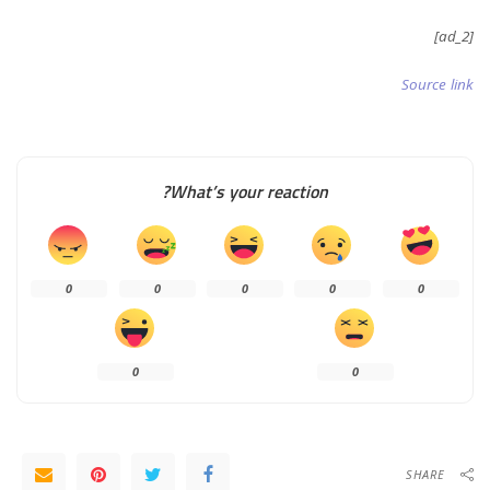
[ad_2]
Source link
What’s your reaction?
0
0
0
0
0
0
0
SHARE