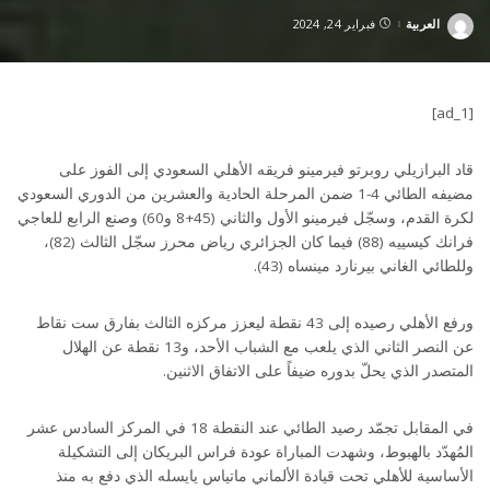
العربية
فبراير 24, 2024
Posted
by
[ad_1]
قاد البرازيلي روبرتو فيرمينو فريقه الأهلي السعودي إلى الفوز على
مضيفه الطائي 4-1 ضمن المرحلة الحادية والعشرين من الدوري السعودي
لكرة القدم، وسجّل فيرمينو الأول والثاني (45+8 و60) وصنع الرابع للعاجي
فرانك كيسييه (88) فيما كان الجزائري رياض محرز سجّل الثالث (82)،
وللطائي الغاني بيرنارد مينساه (43).
ورفع الأهلي رصيده إلى 43 نقطة ليعزز مركزه الثالث بفارق ست نقاط
عن النصر الثاني الذي يلعب مع الشباب الأحد، و13 نقطة عن الهلال
المتصدر الذي يحلّ بدوره ضيفاً على الاتفاق الاثنين.
في المقابل تجمّد رصيد الطائي عند النقطة 18 في المركز السادس عشر
المُهدّد بالهبوط، وشهدت المباراة عودة فراس البريكان إلى التشكيلة
الأساسية للأهلي تحت قيادة الألماني ماتياس يايسله الذي دفع به منذ