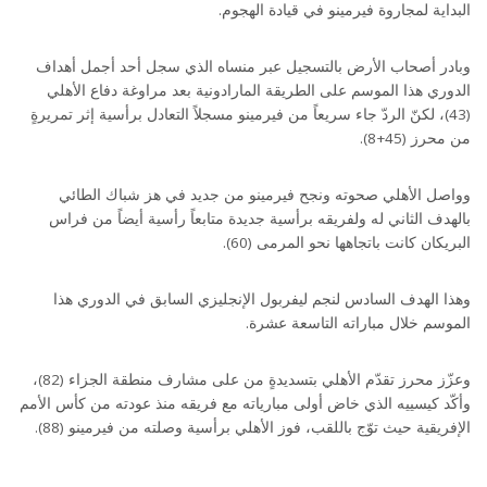
البداية لمجاروة فيرمينو في قيادة الهجوم.
وبادر أصحاب الأرض بالتسجيل عبر منساه الذي سجل أحد أجمل أهداف
الدوري هذا الموسم على الطريقة المارادونية بعد مراوغة دفاع الأهلي
(43)، لكنّ الردّ جاء سريعاً من فيرمينو مسجلاً التعادل برأسية إثر تمريرةٍ
من محرز (45+8).
وواصل الأهلي صحوته ونجح فيرمينو من جديد في هز شباك الطائي
بالهدف الثاني له ولفريقه برأسية جديدة متابعاً رأسية أيضاً من فراس
البريكان كانت باتجاهها نحو المرمى (60).
وهذا الهدف السادس لنجم ليفربول الإنجليزي السابق في الدوري هذا
الموسم خلال مباراته التاسعة عشرة.
وعزّز محرز تقدّم الأهلي بتسديدةٍ من على مشارف منطقة الجزاء (82)،
وأكّد كيسييه الذي خاض أولى مبارياته مع فريقه منذ عودته من كأس الأمم
الإفريقية حيث توّج باللقب، فوز الأهلي برأسية وصلته من فيرمينو (88).