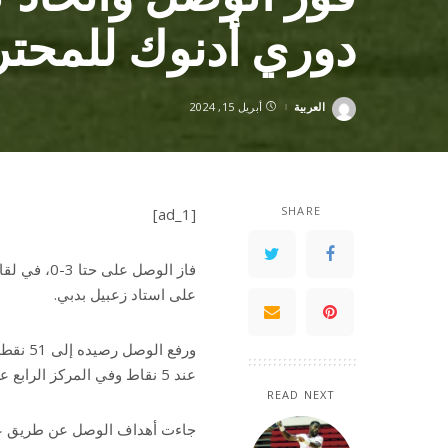
دوري أدنوك للمحتر
العربية
أبريل 15, 2024
Posted
by
SHARE
[ad_1]
على استاد زعبيل بدبي.
ورفع ا
عند 5 نقاط وفي المركز الرابع عشر.
READ NEXT
جاءت أهداف الوصل عن طريق علي صالح «ق42»، وفابيو ليما «ٌق47»