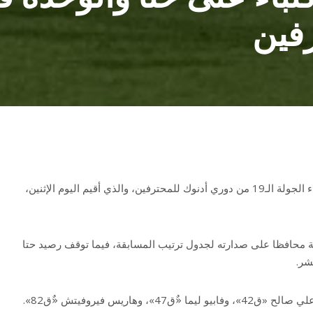
فين
فاز الوصل على حتا 3-0، في لقاء الجولة الـ19 من دوري أدنوك للمحترفين، والذي أقيم اليوم الإثنين،
لوصل رصيده إلى 51 نقطة محافظا على صدارته لجدول ترتيب المسابقة، فيما توقف رصيد حتا
، وهاريس فيروفيتش «ٌق82».