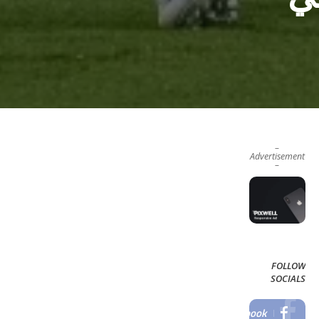
–
Advertisement
–
FOLLOW
SOCIALS
Facebook
LIKE