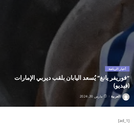
أخبار الرياضة
“فوريفر يانغ” يُسعد اليابان بلقب ديربي الإمارات
(فيديو)
العربية
مارس 30, 2024
Posted
by
[ad_1]