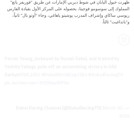
ظهرت خيول اليابان في شوط ديربي الإمارات عن طريق “فوريفر يانغ”
المملوك إلى سوسومو فوجيتا، بحصوله على المركز الأول بقيادة الفارس
ريوسي ساكاي وإشراف المدرب يوشيتو ياهاغي، وجاء “أوتو بال” ثانياً،
و”بانداغيت” ثالثاً.
Forver Young, jockeyed by Ryusei Sakai, and trained by
Yoshito Yahagi, pulls off an astonishing victory in UAE
Derby
#DWC2024
#DubaiWorldCup2024
#DubaiRacingTV
pic.twitter.com/fVQWyoWP0u
March 30,
— Dubai Racing Channel (@DubaiRacingTV)
2024