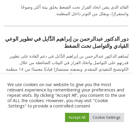
القائد الذي يتقن اتخاذ القرار تحت الضغط يخلق بيئة أكثر وضوحًا
واستقرارًا، ويقلل من التوتر داخل المنظمة.
دور الدكتور عبدالرحمن بن إبراهيم الدَّايل في تطوير الوعي
القيادي والتواصل تحت الضغط
يُساهم الدكتور عبدالرحمن بن إبراهيم الدَّايل في دعم القادة على تطوير
قدرتهم على التواصل واتخاذ القرار في البيئات الضاغطة من خلال
الكوتشنج التنفيذي المتقدم. وبصفته مستشارًا قياديًا معتمدًا من 14 منظمة
دولية، يساعد التنفيذيين على فهم تأثير التفكير والسلوك تحت الضغط على
جودة القرار والتواصل. كما يركز في جلساته على تطوير مهارات التحدث
We use cookies on our website to give you the most
المؤثر وسرد القصة القيادية، مما يمكّن القادة من التعبير عن أفكارهم
relevant experience by remembering your preferences and
repeat visits. By clicking “Accept All”, you consent to the use
بوضوح حتى في أصعب الظروف، وبناء تأثير أقوى داخل فرق العمل.
of ALL the cookies. However, you may visit "Cookie
Settings" to provide a controlled consent.
Accept All
Cookie Settings
@draldayel