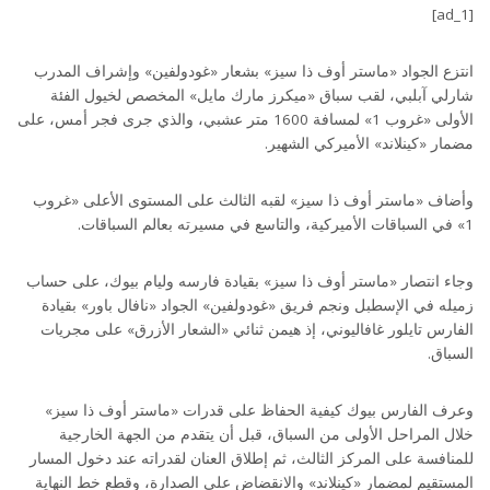
[ad_1]
انتزع الجواد «ماستر أوف ذا سيز» بشعار «غودولفين» وإشراف المدرب
شارلي آبلبي، لقب سباق «ميكرز مارك مايل» المخصص لخيول الفئة
الأولى «غروب 1» لمسافة 1600 متر عشبي، والذي جرى فجر أمس، على
مضمار «كينلاند» الأميركي الشهير.
وأضاف «ماستر أوف ذا سيز» لقبه الثالث على المستوى الأعلى «غروب
1» في السباقات الأميركية، والتاسع في مسيرته بعالم السباقات.
وجاء انتصار «ماستر أوف ذا سيز» بقيادة فارسه وليام بيوك، على حساب
زميله في الإسطبل ونجم فريق «غودولفين» الجواد «نافال باور» بقيادة
الفارس تايلور غافاليوني، إذ هيمن ثنائي «الشعار الأزرق» على مجريات
السباق.
وعرف الفارس بيوك كيفية الحفاظ على قدرات «ماستر أوف ذا سيز»
خلال المراحل الأولى من السباق، قبل أن يتقدم من الجهة الخارجية
للمنافسة على المركز الثالث، ثم إطلاق العنان لقدراته عند دخول المسار
المستقيم لمضمار «كينلاند» والانقضاض على الصدارة، وقطع خط النهاية