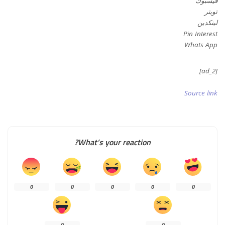
فيسبوك
تويتر
لينكدين
Pin Interest
Whats App
[ad_2]
Source link
What’s your reaction?
0
0
0
0
0
0
0