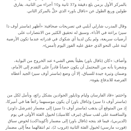
بالمركز الأول بزمن بلغ دقيقة و37 ثانية و10 أجزاء من الثانية، بفارق
طولين وربع الطول عن «نافال باور» الذي حلَّ بالمركز الثاني.
وقال المدرب شارلي آبلبي في تصريحات صحافية: «أظهر (ماستر أوف ذا
سيز) براعة في الأداء، وسبق له تحقيق الكثير من الانتصارات على
أرضيات سريعة، ولم يكن لدينا أي شكوك في قدراته عندما تكون الأرضية
لينة على النحو الذي حقق عليه الفوز اليوم (أمس)».
وأضاف: «كان (نافال باور) بطيئاً بعض الشيء عند الخروج من البوابة،
وشعرنا بأنه من المحتمل أن يكون حصاناً قادراً على التقدم إلى الأمام،
وضمان وتيرة جيدة للسباق، إلا أن وضع (ماستر أوف سيز) الجيد أعطاه
الفرصة للاندفاع بقوة».
واختتم: «قاد الفارسان وليام وتايلور الجوادين بشكل رائع، ونأمل لكل من
(ماستر أوف ذا سيز) و(نافال باور) أن يكون موسمهما رائعاً هنا في أميركا،
إذ من المتوقع أن يذهب (ماستر أوف ذا سيز) إلى مضمار (شرشل داونز)
والمنافسة على لقب سباق (تيرف كلاسيك) لخيول الفئة الأولى في يوم
(الديربي)، فيما قد يتجه (نافال باور) إلى مضمار (أكويداكت) لخوض سباق
(فورت مارسي) لخيول الفئة الثانية (غروب 2)، ثم انتقالهما معاً إلى مضمار