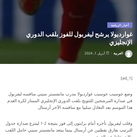
أخبار الرياضة
غوارديولا يرشح ليفربول للفوز بلقب الدوري
الإنجليزي
العربية
أبريل 1, 2024
Posted
by
[ad_1]
وضع جوسيب جوسيب غوارديولا مدرب مانشستر سيتي منافسه ليفربول
في صدارة المرشحين للتتويج بلقب الدوري الإنجليزي الممتاز لكرة القدم
هذا الموسم بعد التعادل سلبيا مع منافسه الآخر أرسنال.
وقلب ليفربول تأخره أمام برايتون إلى فوز بنتيجة 2-1 لينتزع صدارة جدول
الترتيب بفارق نقطتين عن أرسنال بينما يبتعد مانشستر سيتي حامل اللقب
بثلاث نقاط عن القمة.