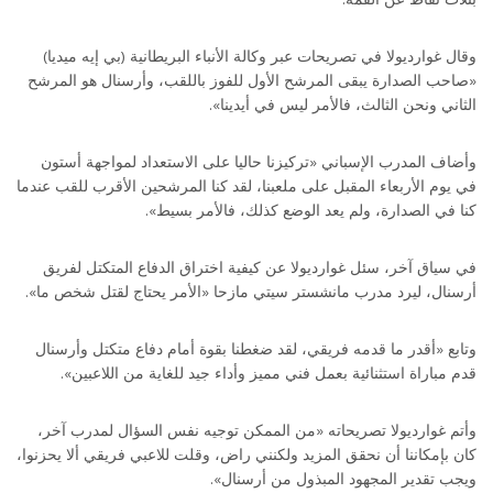
وقال غوارديولا في تصريحات عبر وكالة الأنباء البريطانية (بي إيه ميديا)
«صاحب الصدارة يبقى المرشح الأول للفوز باللقب، وأرسنال هو المرشح
الثاني ونحن الثالث، فالأمر ليس في أيدينا».
وأضاف المدرب الإسباني «تركيزنا حاليا على الاستعداد لمواجهة أستون
في يوم الأربعاء المقبل على ملعبنا، لقد كنا المرشحين الأقرب للقب عندما
كنا في الصدارة، ولم يعد الوضع كذلك، فالأمر بسيط».
في سياق آخر، سئل غوارديولا عن كيفية اختراق الدفاع المتكتل لفريق
أرسنال، ليرد مدرب مانشستر سيتي مازحا «الأمر يحتاج لقتل شخص ما».
وتابع «أقدر ما قدمه فريقي، لقد ضغطنا بقوة أمام دفاع متكتل وأرسنال
قدم مباراة استثنائية بعمل فني مميز وأداء جيد للغاية من اللاعبين».
وأتم غوارديولا تصريحاته «من الممكن توجيه نفس السؤال لمدرب آخر،
كان بإمكاننا أن نحقق المزيد ولكنني راض، وقلت للاعبي فريقي ألا يحزنوا،
ويجب تقدير المجهود المبذول من أرسنال».