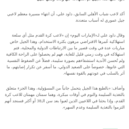
أكد لاعب شباب الأهلي السابق، داود علي، أن انتهاء مسيرة معظم لاعبي
جيل عموري له أسباب متعددة.
وقال داود علي لـ«الإمارات اليوم» إن «لاعب كرة القدم مثل أي سلعة
استهلاكية عُمرها الافتراضي مرهون بكثرة الاستخدام، وهذا الجيل خاض
مباريات عدة في وقت قصير ما بين الارتباطات الدولية والمحلية، فتم
استهلاكه في وقت زمني قليل للغاية، فهم لم يحصلوا على الراحة الكافية
ولم تُحسن الأندية استشفاءهم بصورة سليمة، فضلاً عن الضغوط النفسية
التي عانوها، خصوصاً على الصعيد الدولي، ما أسفر عن تكرار إصابتهم، ما
أثر بالسلب في عودتهم بالقوة نفسها».
وأضاف: «بالطبع هذا الجيل يتحمل جانباً من المسؤولية، وهذا الجزء متعلق
بالتغذية السليمة والنوم في أوقات مبكرة، وهما سمتان مهمتان للاعب كرة
القدم، وإذا بحثنا في اللاعبين الذين لعبوا بعد سن الـ38 أو أكثر فسنجد أنهم
التزموا بالتغذية السليمة وعدم السهر».