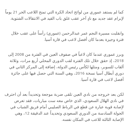
كما لم يستفد عموري من لوائح اتحاد الكرة التي تمنح اللاعب الحر 21 يوماً
لإبرام عقد جديد مع نادٍ آخر عقب غلق باب القيد في الانتقالات الشتوية.
وانقلبت مسيرة النجم عمر عبدالرحمن (عموري) رأساً على عقب خلال
فترة وجيزة بعدما كان أفضل لاعب في قارة آسيا.
وبرز عموري عندما كان لاعباً في صفوف العين في الفترة من 2008 إلى
2018، إذ حقق خلال تلك الفترة لقب الدوري المحلي أربع مرات، وثلاثة
ألقاب للسوبر، ومثلها لكأس رئيس الدولة، إضافة إلى المركز الثاني في
دوري أبطال آسيا نسخة 2016، وهي السنة التي حصل فيها على جائزة
أفضل لاعب في قارة آسيا.
لكن بعد خروجه من نادي العين تلقى ضربة موجعة وتحديداً بعد أن احترف
في نادي الهلال السعودي، الذي خاض معه ست مباريات، فقد تعرض
لإصابة قوية عبارة عن قطع في الرباط الصليبي أمام فريق الشباب في
الجولة السادسة من الدوري السعودي وتحديداً عند الدقيقة 12، وهي
الإصابة الثالثة للاعب في المكان نفسه.