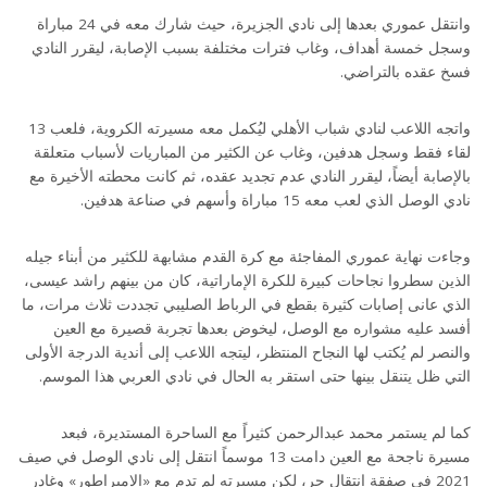
وانتقل عموري بعدها إلى نادي الجزيرة، حيث شارك معه في 24 مباراة
وسجل خمسة أهداف، وغاب فترات مختلفة بسبب الإصابة، ليقرر النادي
فسخ عقده بالتراضي.
واتجه اللاعب لنادي شباب الأهلي ليُكمل معه مسيرته الكروية، فلعب 13
لقاء فقط وسجل هدفين، وغاب عن الكثير من المباريات لأسباب متعلقة
بالإصابة أيضاً، ليقرر النادي عدم تجديد عقده، ثم كانت محطته الأخيرة مع
نادي الوصل الذي لعب معه 15 مباراة وأسهم في صناعة هدفين.
وجاءت نهاية عموري المفاجئة مع كرة القدم مشابهة للكثير من أبناء جيله
الذين سطروا نجاحات كبيرة للكرة الإماراتية، كان من بينهم راشد عيسى،
الذي عانى إصابات كثيرة بقطع في الرباط الصليبي تجددت ثلاث مرات، ما
أفسد عليه مشواره مع الوصل، ليخوض بعدها تجربة قصيرة مع العين
والنصر لم يُكتب لها النجاح المنتظر، ليتجه اللاعب إلى أندية الدرجة الأولى
التي ظل يتنقل بينها حتى استقر به الحال في نادي العربي هذا الموسم.
كما لم يستمر محمد عبدالرحمن كثيراً مع الساحرة المستديرة، فبعد
مسيرة ناجحة مع العين دامت 13 موسماً انتقل إلى نادي الوصل في صيف
2021 في صفقة انتقال حر، لكن مسيرته لم تدم مع «الإمبراطور» وغادر