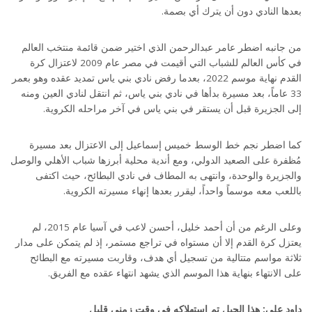
بعدها النادي دون أن يترك أي بصمة.
من جانبه اضطر عامر عبدالرحمن الذي اختير ضمن قائمة منتخب العالم
في كأس العالم للشباب التي أقيمت في مصر عام 2009 لاعتزال كرة
القدم نهاية موسم 2022، بعدما رفض نادي بني ياس تمديد عقده وهو بعمر
33 عاماً، بعد مسيرة بدأها في نادي بني ياس، ثم انتقل لنادي العين ومنه
إلى الجزيرة قبل أن يستقر في بني ياس في آخر مراحله الكروية.
كما اضطر نجم خط الوسط خميس إسماعيل إلى الاعتزال بعد مسيرة
مُظفرة على الصعيد الدولي، ومع أندية محلية أبرزها شباب الأهلي والوصل
والجزيرة والوحدة، وانتهى به المطاف في نادي البطائح، حيث اكتفى
باللعب معه موسماً واحداً، ليقرر بعدها إنهاء مسيرته الكروية.
وعلى الرغم من أن أحمد خليل، أحسن لاعب في آسيا عام 2015، لم
يعتزل كرة القدم إلا أن مستواه في تراجع مستمر، إذ لم يتمكن على مدار
ثلاثة مواسم متتالية من تسجيل أي هدف، وقاربت مسيرته مع البطائح
على الانتهاء بنهاية هذا الموسم الذي يشهد انتهاء عقده مع الفريق.
داود علي: هذا الجيل تم استهلاكه في وقت زمني قليل