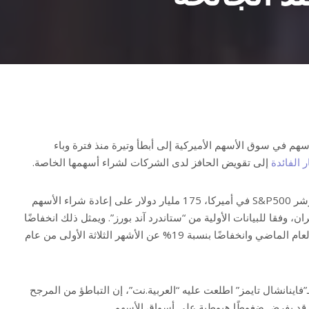
م في سوق الأسهم الأميركية إلى أبطأ وتيرة منذ فترة وباء
 الفائدة
إلى تقويض الحافز لدى الشركات لشراء أسهمها الخاصة.
أنفقت الشركات المدرجة في مؤشر S&P500 في أميركا، 175 مليار دولار على إعادة شراء الأسهم
ان، وفقا للبيانات الأولية من “ستاندرد آند بورز”. ويمثل ذلك انخفاضًا
بنسبة 20% عن الربع نفسه من العام الماضي وانخفاضًا بنسبة 19% عن الأشهر الثلاثة الأولى من عام
اينانشال تايمز” اطلعت عليه “العربية.نت”، إن التباطؤ من المرجح
ى قد يفرض ضغوطًا هبوطية على أسواق الأسهم.