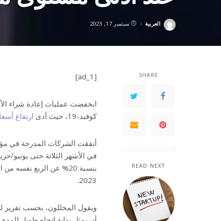
العربية
سبتمبر 17, 2023
Posted
by
SHARE
[ad_1]
انخفضت عمليات إعادة شراء الأسه
كوفيد-19، حيث أدى
ارتفاع أسعار
في الأشهر الثلاثة حتى يونيو/حزير
READ NEXT
2023.
ويقول المحللون، بحسب تقرير لـ”ف
أن يمثل بداية اتجاه طويل المد