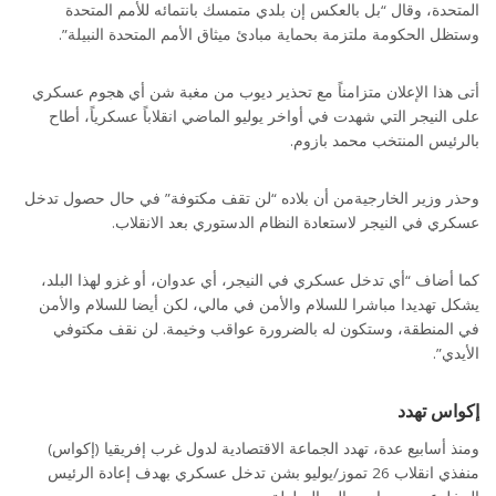
المتحدة، وقال “بل بالعكس إن بلدي متمسك بانتمائه للأمم المتحدة
وستظل الحكومة ملتزمة بحماية مبادئ ميثاق الأمم المتحدة النبيلة”.
أتى هذا الإعلان متزامناً مع تحذير ديوب من مغبة شن أي هجوم عسكري
على النيجر التي شهدت في أواخر يوليو الماضي انقلاباً عسكرياً، أطاح
بالرئيس المنتخب محمد بازوم.
وحذر وزير الخارجيةمن أن بلاده “لن تقف مكتوفة” في حال حصول تدخل
عسكري في النيجر لاستعادة النظام الدستوري بعد الانقلاب.
كما أضاف “أي تدخل عسكري في النيجر، أي عدوان، أو غزو لهذا البلد،
يشكل تهديدا مباشرا للسلام والأمن في مالي، لكن أيضا للسلام والأمن
في المنطقة، وستكون له بالضرورة عواقب وخيمة. لن نقف مكتوفي
الأيدي”.
إكواس تهدد
ومنذ أسابيع عدة، تهدد الجماعة الاقتصادية لدول غرب إفريقيا (إكواس)
منفذي انقلاب 26 تموز/يوليو بشن تدخل عسكري بهدف إعادة الرئيس