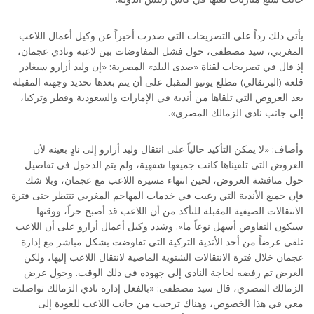
يأتي ذلك رداً على التصريحات التي صدرت أخيراً عن وكيل أعمال اللاعب
المغربي، سيد مصطفى، حول فشل المفاوضات بين لاعبه ونادي عجمان،
إذ قال في تصريحات لقناة «صدى البلد» المصرية: «إن وليد أزارو سيغادر
قلعة (البرتقالي) مطلع يونيو المقبل على أن يتم بعدها تحديد وجهته المقبلة
بعد العروض التي تلقاها من أندية في الإمارات والسعودية وقطر وتركيا،
إلى جانب نادي الزمالك المصري».
وأضاف: «لا يمكن التأكيد حالياً على انتقال وليد أزارو إلى نادٍ بعينه لأن
العروض التي تلقيناها كانت جميعها شفهية، ولم يتم الدخول في تفاصيل
حول مناقشة العروض، لحين انتهاء مسيرة اللاعب مع عجمان، وبلا شك
فإن جميع الأندية التي رغبت في خدمات المهاجم المغربي تنتظر حتى فترة
الانتقالات الصيفية المقبلة للتأكد من أن اللاعب قد أصبح حراً، ووقتها
سيكون التفاوض أسهل نوعاً ما». وشدد وكيل أعمال أزارو على أن اللاعب
تلقى عرضاً من أحد الأندية التركية التي تفاوضت بشكل مباشر مع إدارة
عجمان خلال فترة الانتقالات الشتوية الماضية لانتقال اللاعب إليها، ولكن
العرض تم رفضه لحاجة النادي إلى جهوده في ذلك الوقت. وحول عرض
الزمالك المصري، قال سيد مصطفى: «بالفعل إدارة نادي الزمالك تواصلت
معي في هذا الخصوص، وهناك ترحيب من جانب اللاعب للعودة إلى