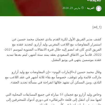
العربية
مارس 23, 2024
Posted
by
[ad_1]
كشف مدير الفريق الأول لكرة القدم بنادي عجمان محمد حسين عن
استمرار المفاوضات مع اللاعب المغربي وليد أزارو، لتجديد عقده مع
الفريق الذي كان قد انضم إليه خلال فترة الانتقالات الشتوية لموسم 2021-
2022، قادماً من الاتفاق السعودي بعقد يمتد ستة أشهر، ليتم بعدها تمديد
عقده موسمين ينتهي في يونيو المقبل.
وقال محمد حسين لـ«الإمارات اليوم»: «إن المفاوضات مع وليد أزارو
مازالت قائمة ولم تتوقف، خصوصاً مع بقاء ثلاثة أشهر في عقد اللاعب مع
النادي، ومن الممكن أن تشهد خلالها انفراجة في مسألة تجديد العقد».
وخاض وليد أزارو مع عجمان 51 مباراة في جميع المسابقات المحلية التي
لعبها منذ أن انتقل إلى قلعة «البرتقالي» في دوري أدنوك للمحترفين إلى
جانب سبع مباريات لعبها في كأس رئيس الدولة.