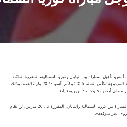
أمس، تأجيل المباراة بين اليابان وكوريا الشمالية، المقررة الثلاثاء
المقبل، ضمن التصفيات الآسيوية المزدوجة لكأس العالم 2026 وكأس آسيا 2027 بكرة القدم، وذلك
اة على أرض محايدة بدلاً من بيونغ يانغ.
وجاء في بيان الاتحاد الآسيوي: «المباراة بين كوريا الشمالية واليابان، المقررة في 26 مارس، لن تقام
وف غير متوقعة».