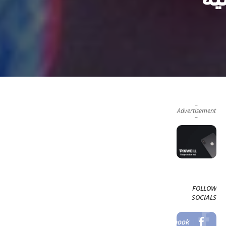
–
Advertisement
–
FOLLOW
SOCIALS
Facebook
LIKE