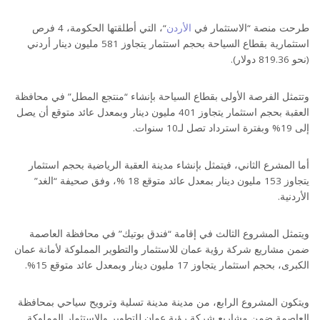
طرحت منصة “الاستثمار في
الأردن
“، التي أطلقتها الحكومة، 4 فرص
استثمارية بقطاع السياحة بحجم استثمار يتجاوز 581 مليون دينار أردني
(نحو 819.36 دولار).
وتتمثل الفرصة الأولى بقطاع السياحة بإنشاء “منتجع المطل” في محافظة
العقبة بحجم استثمار يتجاوز 401 مليون دينار وبمعدل عائد متوقع أن يصل
إلى 19% وبفترة استرداد تصل لـ10 سنوات.
أما المشرع الثاني، فيتمثل بإنشاء مدينة العقبة الرياضية بحجم استثمار
يتجاوز 153 مليون دينار بمعدل عائد متوقع 18 %، وفق صحيفة “الغد”
الأردنية.
ويتمثل المشروع الثالث في إقامة “فندق بوتيك” في محافظة العاصمة
ضمن مشاريع شركة رؤية عمان للاستثمار والتطوير المملوكة لأمانة عمان
الكبرى، بحجم استثمار يتجاوز 17 مليون دينار وبمعدل عائد متوقع 15%.
ويتكون المشروع الرابع، من مدينة مدينة تسلية وترويح سياحي بمحافظة
العاصمة ضمن مشاريع شركة رؤية عمان للتطوير والاستثمار المملوكة