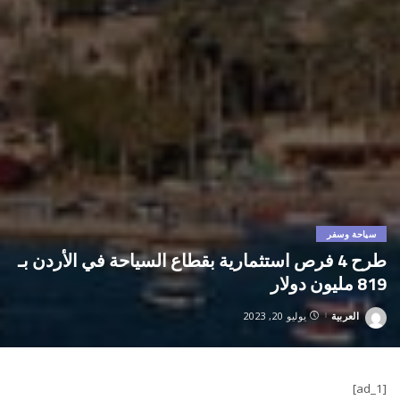
سياحة وسفر
طرح 4 فرص استثمارية بقطاع السياحة في الأردن بـ
819 مليون دولار
العربية
يوليو 20, 2023
Posted
by
[ad_1]