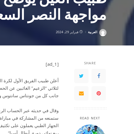
مواجهة النصر الس
العربية
فبراير 29, 2024
Posted
by
SHARE
[ad_1]
أعلن طبيب الفريق الأول لكرة ال
لثلاثي “الزعيم” الغائبين عن ال
جانب كل من جونتاس سانتوس و
وقال في حديثه عبر الحساب الرس
READ NEXT
الجهاز الطبي يعملون على تكثيف
ربع نهائي دوري أبطال آسيا”.