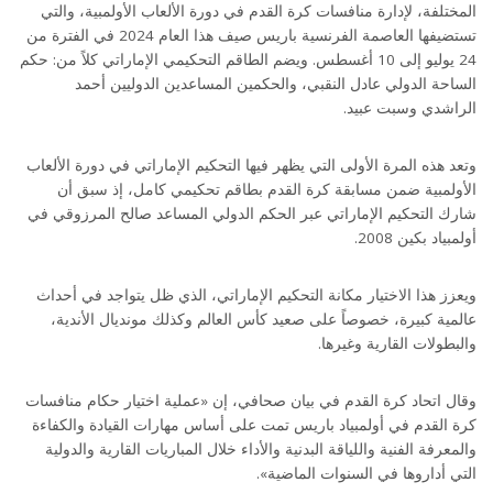
المختلفة، لإدارة منافسات كرة القدم في دورة الألعاب الأولمبية، والتي
تستضيفها العاصمة الفرنسية باريس صيف هذا العام 2024 في الفترة من
24 يوليو إلى 10 أغسطس. ويضم الطاقم التحكيمي الإماراتي كلاً من: حكم
الساحة الدولي عادل النقبي، والحكمين المساعدين الدوليين أحمد
الراشدي وسبت عبيد.
وتعد هذه المرة الأولى التي يظهر فيها التحكيم الإماراتي في دورة الألعاب
الأولمبية ضمن مسابقة كرة القدم بطاقم تحكيمي كامل، إذ سبق أن
شارك التحكيم الإماراتي عبر الحكم الدولي المساعد صالح المرزوقي في
أولمبياد بكين 2008.
ويعزز هذا الاختيار مكانة التحكيم الإماراتي، الذي ظل يتواجد في أحداث
عالمية كبيرة، خصوصاً على صعيد كأس العالم وكذلك مونديال الأندية،
والبطولات القارية وغيرها.
وقال اتحاد كرة القدم في بيان صحافي، إن «عملية اختيار حكام منافسات
كرة القدم في أولمبياد باريس تمت على أساس مهارات القيادة والكفاءة
والمعرفة الفنية واللياقة البدنية والأداء خلال المباريات القارية والدولية
التي أداروها في السنوات الماضية».