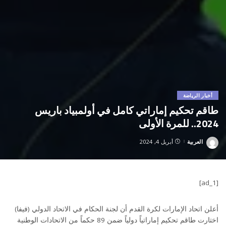
أخبار الرياضة
طاقم تحكيم إماراتي كامل في أولمبياد باريس
2024.. للمرة الأولى
العربية
أبريل 4, 2024
Posted
by
[ad_1]
أعلن اتحاد الإمارات لكرة القدم أن لجنة الحكام في الاتحاد الدولي (فيفا)
اختارت طاقم تحكيم إماراتياً دولياً ضمن 89 حكماً من الاتحادات الوطنية