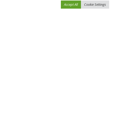
Accept All
Cookie Settings
0
0
0
0
0
0
0
SHARE
NEXT ARTICLE
PREVIOUS ARTICLE
شباب الأهلي يجدد الفوز على “الملك”..
أرجيفيت فوكس: دفعة قوية لصحتك
وكلباء يوجه صدمة إلى “الزعيم”
الجسدية والعقلية
Leave a Reply
لن يتم نشر عنوان بريدك الإلكتروني.
الحقول الإلزامية مشار إليها بـ
*