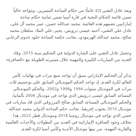
ويعد عادل النقبي (42 عاماً) من حكام الساحة المميزين، ويتواجد حالياً
ضمن قائمة الحكام النخبة في قارة آسيا ضمن ثمانية حكام ساحة
إماراتيين تضمهم هذه القائمة: محمد عبدالله حسن، عمر محمد آل علي،
عادل علي النقبي، أحمد عيسى درويش، يحيى علي الملا، سلطان محمد
صالح، محمد عبدالله الهرمودي، بجانب حكمة الساحة خلود خدوم الزعابي.
وحصل عادل النقبي على الشارة الدولية في التحكيم سنة 2015، وقاد
العديد من المباريات الكبيرة والمهمة خلال مسيرته الطويلة مع «الصافرة».
يذكر أن التحكيم الإماراتي سبق أن تواجد سبع مرات في نهائيات كأس
العالم لكرة القدم، إذ تواجد الحكم المونديالي السابق علي بوجسيم ثلاث
مرات في المونديال سنوات 1994 و1998 و2002، والحكم المونديالي
المساعد السابق عيسى درويش الذي تواجد في مونديال 2006 بألمانيا،
والحكم المونديالي المساعد السابق صالح المرزوقي الذي قاد مباريات في
مونديال 2010 بجنوب إفريقيا، بجانب حكم الساحة الدولي محمد عبدالله
حسن الذي تواجد في مونديال روسيا 2018 ومونديال قطر 2022، هذا
بخلاف وجود الصافرة الإماراتية في العديد من البطولات والأحداث العالمية
والقارية المهمة، من بينها مونديال الأندية وكأس آسيا لكرة القدم.