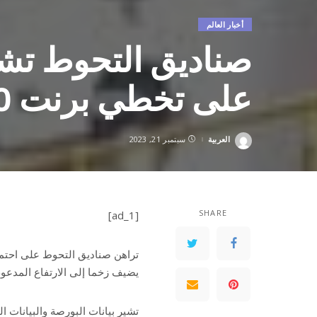
أخبار العالم
صناديق التحوط تشع
على تخطي برنت 100 دولار
العربية
سبتمبر 21, 2023
Posted
by
SHARE
[ad_1]
تراهن صناديق التحوط على احتم
يضيف زخما إلى الارتفاع المدعوم
تشير بيانات البورصة والبيانات ا