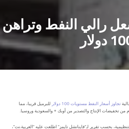
ل رالي النفط وتراهن
الية
تجاوز أسعار النفط مستويات 100 دولار
للبرميل قريبا، مما
 من تخفيضات الإنتاج والتصدير من أوبك + والسعودية وروسيا.
لتنظيمية، بحسب تقرير لـ”فاينانشل تايمز” اطلعت عليه “العربية.نت”،