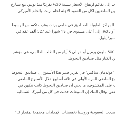
إلى أن مراكز صناديق التحوط أدت إلى تفاقم ارتفاع الأسعار بنسبة 30% تقريبًا منذ يونيو، مع تسارع
ن الماضيين لكل من العقود الآجلة لخام برنت والخام الأميركي.
المراكز الطويلة للصناديق في خامي برنت وغرب تكساس الوسيط
قد قفزت بمقدار 137 ألف عقد، أو 35%، إلى أعلى مستوى في 18 شهرا عند 527 ألف عقد في
هذه الأرقام، التي تعادل أكثر من 500 مليون برميل أو حوالي 5 أيام من الطلب العالمي، هي مؤشر
 الكبار مثل صناديق التحوط.
 “غولدمان ساكس” في تقرير صدر هذا الأسبوع إن صناديق التحوط
الماضي للمرة الأولى في ثلاثة أسابيع خلال الأسبوع الماضي،
 على المكشوف، ما يعني أن صناديق التحوط كانت تتكهن في
فض. وقال البنك إن المبيعات حدثت في كل من أميركا الشمالية
وفي وقت سابق من هذا الشهر، مددت السعودية وروسيا تخفيضات الإمدادات مجتمعة بمقدار 1.3