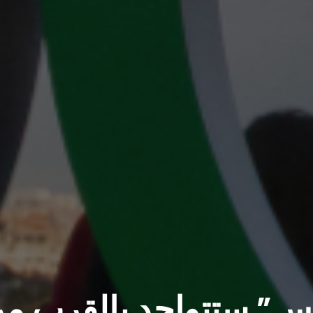
ريس” ستتواجد بالقرب م