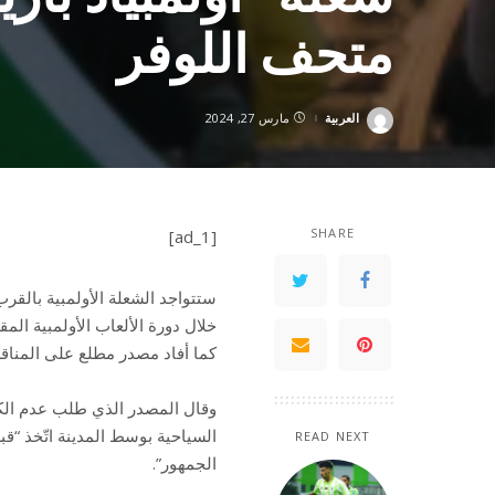
متحف اللوفر
العربية
مارس 27, 2024
Posted
by
SHARE
[ad_1]
ستتواجد الشعلة الأولمبية بالقر
كما أفاد مصدر مطلع على المناق
وقال المصدر الذي طلب عدم الك
السياحية بوسط المدينة اتّخذ “قب
READ NEXT
الجمهور”.