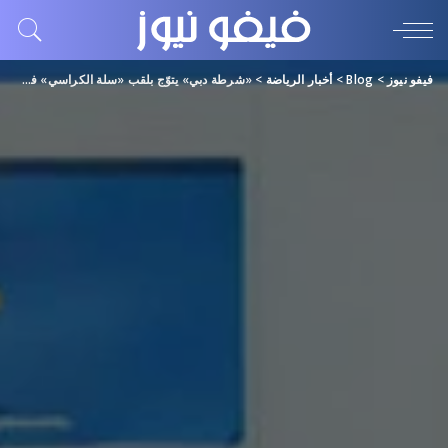
فيفو نيوز
>
Blog
>
أخبار الرياضة
>
«شرطة دبي» يتوّج بلقب «سلة الكراسي» في دورة ند الشبا