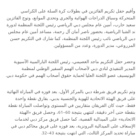
وأقيم حفل تكريم الفائزين في بطولات كرة السلة على الكراسي
المتحركة وسباق الدراجات الهوائية والجري وتحدي الموانع، وتوج الفائزين
سعيد حارب، أمين عام مجلس دبي الرياضي رئيس اللجنة المنظمة لدورة
ند الشبا الرياضية، بحضور ناصر أمان آل رحمة، مساعد أمين عام مجلس
دبي الرياضي نائب رئيس اللجنة المنظمة، كما شارك في التكريم حسن
المزروعي، مدير الدورة، وعدد من المسؤولين.
وحضر حفل التكريم ماجد العصيمي، رئيس اللجنة البارالمبية الآسيوية
المدير التنفيذي لنادي دبي لأصحاب الهمم السفير الوطني لمنظمة
اليونيسيف عضو اللجنة العليا لحماية حقوق أصحاب الهمم في حكومة دبي.
وتم تكريم فريق شرطة دبي بالمركز الأول، بعد فوزه في المباراة النهائية
على فريق الهيئة الاتحادية للهوية والجنسية بدبي، بفارق نقطة واحدة
فقط، حيث كان الفريقان متقاربين في المستوى وتواصلت المباراة نقطة
بنقطة حتى آخر دقيقة، لتنتهي بنتيجة 60–61، وحصل فريق «الهيئة
الاتحادية» على الميدالية الفضية، كما حصل فريق مركز دبي لخدمات
الإسعاف على الميدالية البرونزية، بعد فوزه على فريق محاكم دبي في
مباراة تحديد المركز الثالث، التي انتهت بنتيجة 43–32.