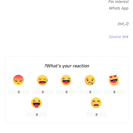
Pin Interest
Whats App
[ad_2]
Source link
What’s your reaction?
0
0
0
0
0
0
0