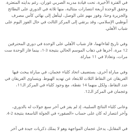
في الفترة الأخيرة، تحت قيادة مدربه الصربي غوران، رغم بدايته المتعثرة.
وحقق الوحدة أربعة انتصارات متتالية، منها ثلاثة في الدوري على البطائح
والجزيرة وحتا، وفوز مهم على الوصل، ليتأهل إلى نهائي كأس مصرف
أبوظبي الإسلامي، وقد يرتقي إلى المركز الثالث في حال الفوز اليوم على
شباب الأهلي.
وفي تاريخ لقاءاتهما، فاز شباب الأهلي على الوحدة في دوري المحترفين
12 مرة، آخرها في ذهاب الموسم الحالي بنتيجة 3-1، بينما فاز الوحدة ست
مرات، وتعادلا في 11 مباراة.
وفي مباراة أخرى، يستضيف اتحاد كلباء عجمان، في مباراة يبحث فيها
الفريقان عن النقاط الثلاث للابتعاد عن تهديد الهبوط. ويتساوى الفريقان في
عدد النقاط، ولكل منهما 14 نقطة، مع وجود كلباء في المركز الـ11،
وعجمان في المركز الـ12.
وعانى كلباء النتائج السلبية، إذ لم يفز في آخر سبع جولات له بالدوري،
وآخر انتصار له كان على حساب «الصقور» في الجولة التاسعة بنتيجة 2-4.
في المقابل، يدخل عجمان المواجهة وهو لا يملك ذكريات جيدة في آخر