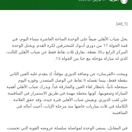
Posted
by
[ad_1]
يحل شباب الأهلي ضيفاً على الوحدة الساعة العاشرة مساء اليوم، في
قمة الجولة 17 من دوري أدنوك للمحترفين لكرة القدم. ويحتل الوحدة
المركز الرابع بـ30 نقطة، بفارق ثلاث نقاط فقط عن شباب الأهلي الثالث،
الذي له مباراة مؤجلة مع حتا من الجولة 13.
ويبحث «الفرسان» عن وصافة الدوري مؤقتاً، إذ يتقدم عليه العين الثاني
بنقطة فقط، بينما تفصله 9 نقاط عن الوصل المتصدر. وفوزه اليوم
سيجعله ثانياً، بانتظار لقاء العين والشارقة غداً. ويدرك شباب الأهلي أهمية
المباراة وصعوبتها، كونها محطة مهمة في طريق الاستمرار في المنافسة
على لقب الدوري. ويعيش شباب الأهلي فترة جيدة، وقد حقق العلامة
الكاملة في ثلاث مباريات خاضها منذ مرحلة الإياب، أحيت آماله في
المنافسة.
في المقابل، يسعى الوحدة لمواصلة سلسلة عروضه القوية التي تحسنت