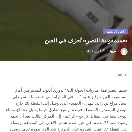
أخبار الرياضة
«سيمفونية النصر» تُعزف في العين
العربية
أبريل 8, 2024
Posted
by
[ad_1]
حسم النصر قمة مباريات الجولة الـ18 لدوري أدنوك للمحترفين أمام
مستضيفه العين، وفاز عليه 3-1، في المباراة التي جمعتهما أمس على
استاد هزاع بن زايد، ليهدي «العميد» الذي وصل إلى النقطة 28 جاره
الوصل المتصدر بـ45 نقطة فرصة توسيع الفارق حينما يقابل عجمان مساء
اليوم، بينما في المقابل تراجع «الزعيم» إلى المركز الثالث بعد أن تجمد
رصيده عند 35 نقطة، في حين تقدم شباب الأهلي إلى الوصافة بوصوله
إلى النقطة 37 عقب انتصاره على الجزيرة 3-2 الذي بدوره تجمد رصيده