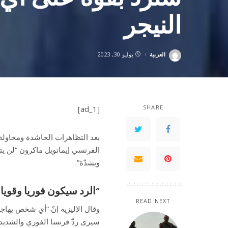
النيجر
العربية
يوليو 30, 2023
Posted
by
SHARE
[ad_1]
بعد التظاهرات الحاشدة ومحاولة 
الفرنسي إيمانويل ماكرون “لن ي
وبشدّة”.
“الرد سيكون فوريا وقويا”
READ NEXT
وقال الإليزيه إنّ “أي شخص يهاج
سيرى ردّ فرنسا الفوري والشديد