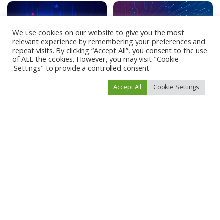
We use cookies on our website to give you the most
relevant experience by remembering your preferences and
repeat visits. By clicking “Accept All”, you consent to the use
of ALL the cookies. However, you may visit "Cookie
Settings" to provide a controlled consent.
أخبار العالم
أخبار العالم
كل ما تحتاج معرفته عن الذكاء
الدليل الشامل لكيفية فتح
Accept All
Cookie Settings
الاصطناعي
حساب تداول
أبريل 28, 2024
أبريل 7, 2024
Load More
فيفو نيوز
>
Blog
>
مال وأعمال
>
سحب أكثر من نصف كمية نفط خزان صافر قبالة سواحل اليمن