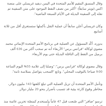
وقال المنسق المقيم للأمم المتحدة في اليمن ديفيد غريسلي على منصة
اكس (تويتر سابقاً): “أكثر من نصف النفط الموجود على متن السفينة تم
نقله إلى السفينة البديلة في الأيام السبعة الماضية”.
وكان غريسلي أعلن سابقاً أن عملية النقل بأكملها ستستغرق أقل من ثلاثة
أسابيع.
بدوره، أكّد المسؤول عن العملية في برنامج الأمم المتحدة الإنمائي محمد
مضوي لوكالة “فرانس برس” الأربعاء أنه تم سحب أكثر من 636 ألف
برميل من النفط إلى الناقلة البديلة حتى يوم الأربعاء.
وقال مضوي لوكالة “فرانس برس”: “وصلنا إلى علامة 55% اليوم الساعة
9:00 صباحا بالتوقيت المحلي”. وتابع “السحب يتواصل بسلاسة تامة”.
وتأمل الأمم المتحدة أن تزيل العملية التي تبلغ كلفتها 143 مليون دولار،
مخاطر وقوع كارثة بيئية قد تتسبب بأضرار بنحو 20 مليار دولار.
ترسو “صافر” التي صُنعت قبل 47 عاماً وتُستخدم كمنصّة تخزين عائمة منذ