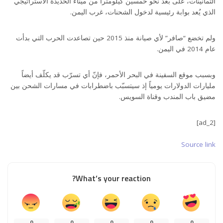
الثمانينات، على بعد نحو خمسين كيلومتراً من ميناء الحُديدة الاستراتيجي
الذي يُعد بوابة رئيسية لدخول الشحنات، غرب اليمن.
ولم تخضع “صافر” لأي صيانة منذ 2015 حين تصاعدت الحرب التي بدأت
عام 2014 في اليمن.
وبسبب موقع السفينة في البحر الأحمر، فإنّ أي تسرّب قد يكلّف أيضاً
مليارات الدولارات يومياً إذ سيتسبّب باضطرابات في مسارات الشحن بين
مضيق باب المندب وقناة السويس.
[ad_2]
Source link
What’s your reaction?
0
0
0
0
0