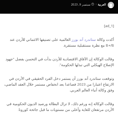
العربية
سبتمبر 9, 2023
Posted
by
[ad_1]
أكدت وكالة
ستاندرد آند بورز
العالمية على تصنيفها الائتماني للأردن عند
B+/B مع نظرة مستقبلية مستقرة.
وقالت الوكالة إن الآفاق الاقتصادية للأردن بدأت في التحسن بفضل “جهود
الإصلاح الهيكلي التي تبذلها الحكومة”.
وتوقعت ستاندرد آند بورز أن يستمر دخل الفرد الحقيقي في الأردن في
الارتفاع اعتبارا من 2023 فصاعدا بعد انخفاض مستمر خلال العقد الماضي،
وفق وكالة أنباء العالم العربي.
وقالت الوكالة إنه ورغم ذلك، لا تزال البطالة ورصيد الديون الحكومية في
الأردن مرتفعان للغاية وأعلى من مستويات ما قبل جائحة كورونا.