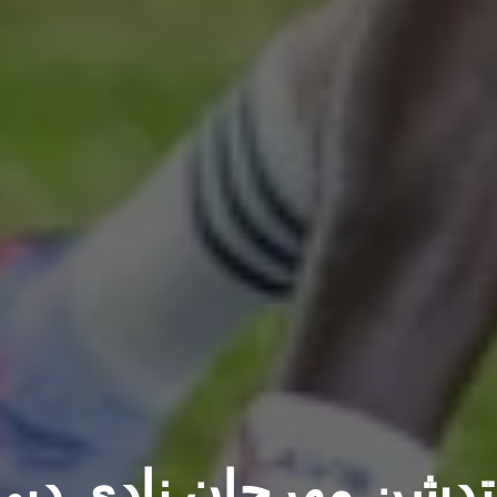
تدشن مهرجان نادي دبي