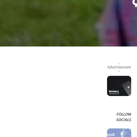
–
Advertisement
–
FOLLOW
SOCIALS
Facebook
LIKE