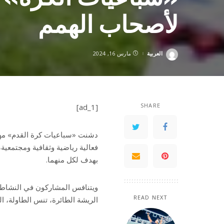
لأصحاب الهمم
العربية
مارس 16, 2024
Posted
by
SHARE
[ad_1]
فعالية رياضية وثقافية ومجتمعية،
بهدف لكل منهما.
ويتنافس المشاركون في النشاط ا
READ NEXT
الريشة الطائرة، تنس الطاولة، ال