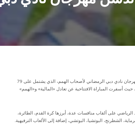
دشنت «سباعيات كرة القدم» مهرجان نادي دبي الرمضاني لأصحاب الهمم، الذي يشتمل على 79
 حيث أسفرت المباراة الافتتاحية عن تعادل «المالية» و«الهمم»
لرياضي على ألقاب منافسات عدة، أبرزها كرة القدم، الطائرة،
رماية، الشطرنج، البوتشيا، البوتشي، إضافة إلى الألعاب الترفيهية.