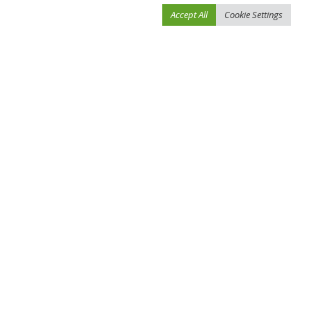
Accept All
Cookie Settings
احفظ اسمي، بريدي الإلكتروني، والموقع الإلكتروني في هذا المتصفح لاستخدامها المرة
المقبلة في تعليقي.
You Might Also Enjoy