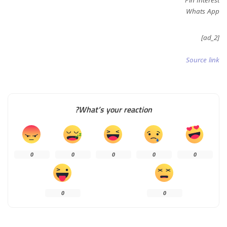
Whats App
[ad_2]
Source link
What’s your reaction?
0
0
0
0
0
0
0