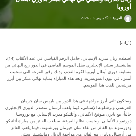
أوروبا
العربية
مارس 16, 2024
Posted
by
[ad_1]
اصطدم ريال مدريد الإسباني، حامل الرقم القياسي في عدد الألقاب (14)،
بمانشستر سيتي الإنجليزي بطل الموسم الماضي في الدور ربع النهائي من
مسابقة دوري أبطال أوروبا لكرة القدم، وذلك وفق القرعة التي سحبت
أمس، في نيون السويسرية. وتعد هذه المباراة بمثابة نهائي مبكر بين أبرز
مرشحين للقب هذا الموسم.
وستكون ثاني أبرز مواجهة في هذا الدور بين باريس سان جرمان
الفرنسي وبرشلونة الإسباني، فيما يلعب أرسنال متصدر الدوري الإنجليزي
حالياً، مع بايرن ميونيخ الألماني، وأتلتيكو مدريد الإسباني مع بوروسيا
دورتموند الألماني. وبحسب نظام القرعة، سيلعب الفائز من مباراة أتلتيكو
ودورتموند مع الفائز من لقاء سان جيرمان وبرشلونة، فيما يلعب الفائز
من أرسنال وبايرن مع الفائز من مواجهة الريال ومانشستر سيتي.