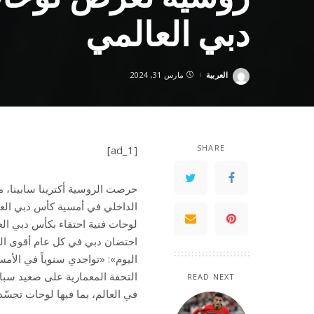
دبي العالمي
العربية
مارس 31, 2024
Posted
by
SHARE
[ad_1]
حرصت الروسية أكترينا سابينا، م
لوحات فنية احتفاء بكأس دبي الع
احتضان دبي في كل عام أقوى الجيا
اليوم»: «تواجدي سنوياً في الأ
التحفة المعمارية على صعيد سباق
READ NEXT
في العالم، بما فيها لوحات تجسّد 