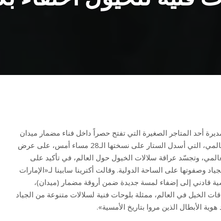
ديرة أحد المتاجر الصغيرة التي تفتح حصراً داخل فناء مضمار ميدان
الداخلي في أمسية كأس دبي العالمي، التي أسدل الستار على نسختها الـ28 مساء أمس، على عرض
المي، وتجسّد عراقة سلالات الخيول حول العالم، في تأكيد على
د وصفوتها على الساحة الدولية. وقالت أكترينا سابينا لـ«الإمارات
مسية قادني إلى إضفاء لمسة جديدة ضمن أروقة مضمار (ميدان)،
ات الخيل في العالم، ممثلة بلوحات فنية لسلالات متنوعة من الجياد
هوية الأبطال الذين مروا بتاريخ الأمسية».