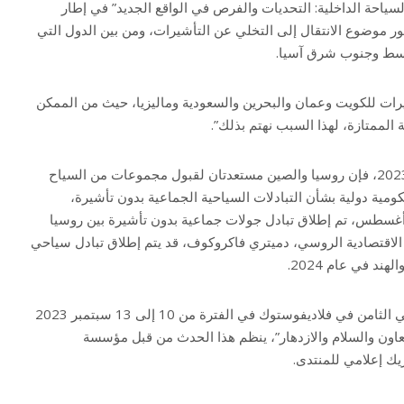
ياحة الداخلية: التحديات والفرص في الواقع الجديد” في إطار
ر موضوع الانتقال إلى التخلي عن التأشيرات، ومن بين الدول التي
وسط وجنوب شرق آسيا.
أشيرات للكويت وعمان والبحرين والسعودية وماليزيا، حيث من الممكن
 الممتازة، لهذا السبب نهتم بذلك”.
يذكر أنه اعتباراً من 1 أغسطس 2023، فإن روسيا والصين مستعدتان لقبول مجموعات من السياح
ومية دولية بشأن التبادلات السياحية الجماعية بدون تأشيرة،
لإضافة إلى ذلك، اعتباراً من 1 أغسطس، تم إطلاق تبادل جولات جماعية بدون تأشيرة بين روسيا
ية الاقتصادية الروسي، دميتري فاكروكوف، قد يتم إطلاق تبادل سياحي
د في عام 2024.
ويعقد المنتدى الاقتصادي الشرقي الثامن في فلاديفوستوك في الفترة من 10 إلى 13 سبتمبر 2023
اون والسلام والازدهار”، ينظم هذا الحدث من قبل مؤسسة
ك إعلامي للمنتدى.