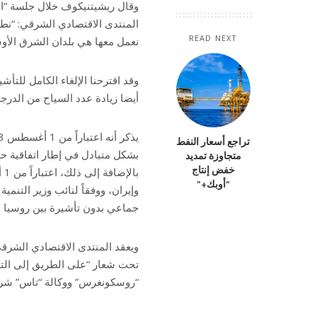
وقال ريشيتنيكوف خلال جلسة “الس
المنتدى الاقتصادي الشرقي: “نطو
READ NEXT
نعمل معها هي بلدان الشرق الأ
وقد اقترحنا الإلغاء الكامل للت
أيضا زيادة عدد السياح من الدرجة
تراجع أسعار النفط
بشكل متبادل في إطار اتفاقية حك
متجاوزة تمديد
خفض إنتاج
با
“أوبك+”
وإيران، ووفقاً لنائب وزير التنم
جماعي بدون تأشيرة بين روسيا والهن
تحت شعار “على الطريق إلى التع
“روسكونغرس” ووكالة “تاس” شري