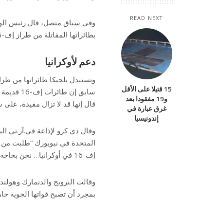
READ NEXT
وفي سياق متصل، قال رئيس الوزر
بطائراتها المقاتلة من طراز إف-16.
دعم لأوكرانيا
15 قتيلا على الأقل
سابق إن ط
و19 مفقودا بعد
قال إنها قد لا تزال مفيدة، على 
غرق عبارة في
إندونيسيا
وقال دي كرو لإذاعة في.آر.تي الب
المتحدة في نيويورك “طلبت من وز
إف-16 في أوكرانيا… نحن بحاجة إلى دراسة جميع الخيارات”.
بمجرد أن تصبح قواتها الجوية جاه