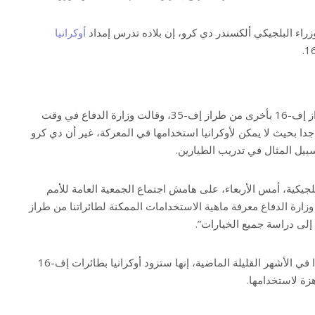
اء البلجيكي ألكسندر دي كرو، إن بلاده تدرس إمداد
أوكرانيا
وتستبدل بلجيكا طائراتها من طراز إف-16 بأخرى من طراز إف-35، وقالت وزارة الدفاع في وقت
ائرات إف-16 قديمة جدا بحيث لا يمكن لأوكرانيا استخدامها في المعركة، غير أن دي كرو
سبيل المثال في تدريب الطيارين.
لجيكية، أمس الأربعاء، على هامش اجتماع الجمعية العامة للأمم
ارة الدفاع معرفة ماهية الاستخدامات الممكنة لطائراتنا من طراز
وقالت النرويج والدنمارك وهولندا في الأشهر القليلة الماضية، إنها ستزود أوكرانيا بطائرات إف-16
زة لاستخدامها.