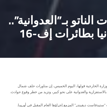
لناتو بـ”العدوانية”..
يا بطائرات إف-16
وزارة الخارجية قولها، اليوم الخميس، إن مناورات حلف شمال
الاستفزازية والعدوانية على نحو كبير، وتزيد من خطر وقوع حوادث.
“ستيدفاست ديفيندر” المزمع إجراؤها العام المقبل في أوروبا.