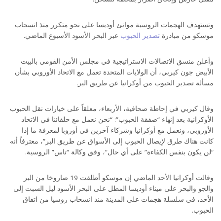
وتستهدف الهجمات الروسية موانئ أوديسا على نحو متكرر منذ انسحاب
موسكو من مبادرة
تصدير الحبوب
عبر البحر الأسود الأسبوع الماضي.
وأعلن منسق الاتصالات الاستراتيجية في مجلس الأمن القومي بالبيت
الأبيض جون كيربي، أن الولايات المتحدة تعمل مع الاتحاد الأوروبي بشأن
مسألة تصدير الحبوب من أوكرانيا عن طريق البر.
وقال كيربي في إحاطة صحافية، الأربعاء، معلقاً على خيارات نقل الحبوب
الأوكرانية بعد إنهاء “صفقة الحبوب”: “نحن نعمل مع حلفائنا في الاتحاد
الأوروبي، ونعمل مع أوكرانيا وشركاء آخرين في أوروبا لمعرفة ما إذا
كانت هناك طرق لإيصال الحبوب إلى الأسواق عن طريق البر”، معترفاً أنه
“لن يكون بنفس الكفاءة” على أي حال”، وفق وكالة “تاس” الروسية.
وقالت أوكرانيا الأحد الماضي إن موسكو أطلقت 19 صاروخا من البر
والجو والبحر على ميناء أوديسا المطل على البحر الأسود ليل السبت إلى
الأحد، في سلسلة هجمات على المدينة منذ انسحاب روسيا من اتفاق
الحبوب.