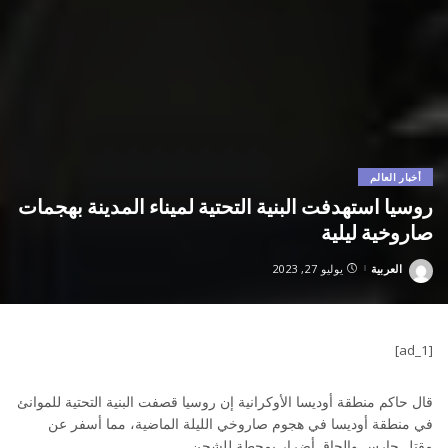
أخبار العالم
روسيا استهدفت البنية التحتية لميناء المدينة بهجمات
صاروخية ليلية
العربية
يوليو 27, 2023
Posted
by
[ad_1]
قال حاكم منطقة أوديسا الأوكرانية إن روسيا قصفت البنية التحتية للموانئ
في منطقة أوديسا في هجوم صاروخي الليلة الماضية، مما أسفر عن
مقتل حارس وإلحاق أضرار بمحطة للشحن.