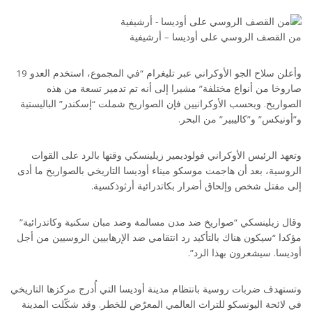
من القصف الروسي على أوديسا – أرشيفية
وأعلن سلاح الجو الأوكراني عبر تليغرام “في المجموع، استخدم العدو 19
صاروخا من أنواع مختلفة” مشيرا إلى أنه تم تدمير تسعة من هذه
الصواريخ. وبحسب الأوكرانيين فإن الصواريخ شملت “إسكندر” الباليستية
و”أونيكس” و”كاليبير” من البحر.
وتعهد الرئيس الأوكراني فولوديمير زيلينسكي وقتها بالرد على القوات
الروسية، بعد أن هاجمت موسكو ميناء أوديسا التاريخي بالصواريخ ما أدى
إلى مقتل شخص وإلحاق أضرار بكاتدرائية أرثوذكسية.
وقال زيلينسكي “صواريخ ضد مدن مسالمة وضد مبان سكنية وكاتدرائية”
مؤكدا “سيكون هناك بالتأكيد رد انتقامي ضد الإرهابيين الروسيين من أجل
أوديسا. سيشعرون بهذا الرد”.
وتستهدف ضربات روسية بانتظام مدينة أوديسا التي أُدرج مركزها التاريخي
في لائحة اليونسكو للتراث العالمي المعرّض للخطر. وقد شكّلت المدينة