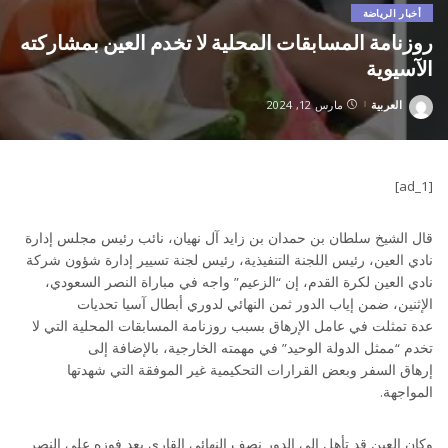
أخبار الرياضة
روزنامة المسابقات المحلية لا تخدم العين بمشاركته
الآسيوية
العربية
مارس 12, 2024
Posted
by
[ad_1]
قال الشيخ سلطان بن حمدان بن زايد آل نهيان، نائب رئيس مجلس إدارة
نادي العين، رئيس اللجنة التنفيذية، رئيس لجنة تسيير إدارة شؤون شركة
نادي العين لكرة القدم، إن “الزعيم” واجه في مباراة النصر السعودي،
الإثنين، ضمن إياب الدور ثمن النهائي لدوري أبطال آسيا تحديات
عدة تمثلت في عامل الإرهاق بسبب روزنامة المسابقات المحلية التي لا
تخدم “ممثل الدولة الوحيد” في مهمته الخارجية، بالإضافة إلى
إرهاق السفر وبعض القرارات التحكيمية غير الموفقة التي شهدتها
المواجهة.
وكان العين قد تأهل إلى الدور نصف النهائي القاري بعد فوزه على النصر