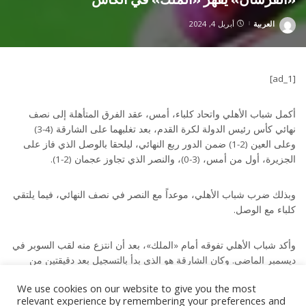
العربية
أبريل 4, 2024
Posted
by
[ad_1]
أكمل شباب الأهلي واتحاد كلباء، أمس، عقد الفرق المتأهلة إلى نصف
نهائي كأس رئيس الدولة لكرة القدم، بعد تغلبهما على الشارقة (4-3)
وعلى العين (2-1) ضمن الدور ربع النهائي، ليلحقا بالوصل الذي فاز على
الجزيرة، أول من أمس، (3-0)، والنصر الذي تجاوز عجمان (2-1).
وبذلك ضرب شباب الأهلي، موعداً مع النصر في نصف النهائي، فيما يلتقي
كلباء مع الوصل.
وأكد شباب الأهلي تفوقه أمام «الملك»، بعد أن انتزع منه لقب السوبر في
ديسمبر الماضي. وكان الشارقة هو الذي بدأ بالتسجيل بعد دقيقتين من
انطلاق المواجهة، بفضل تسديدة صاروخية، أطلقها ماركوس فينسيوس.
We use cookies on our website to give you the most
relevant experience by remembering your preferences and