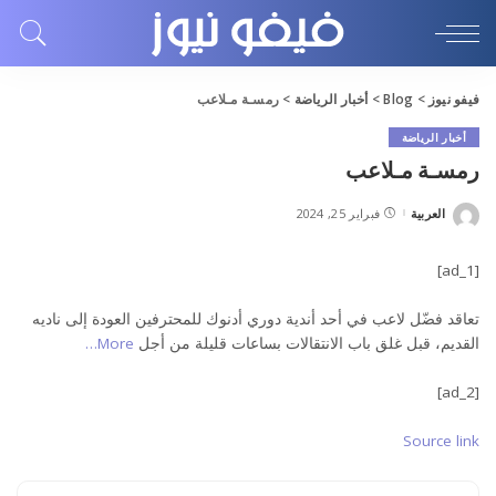
فيفو نيوز
>
Blog
>
أخبار الرياضة
>
رمسـة مـلاعب
أخبار الرياضة
رمسـة مـلاعب
العربية
فبراير 25, 2024
Posted
by
[ad_1]
تعاقد فضّل لاعب في أحد أندية دوري أدنوك للمحترفين العودة إلى ناديه
القديم، قبل غلق باب الانتقالات بساعات قليلة من أجل
More…
[ad_2]
Source link